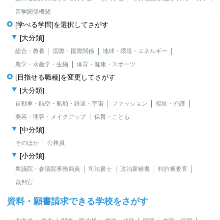
留学関係機関
[学べる学問]を選択してさがす
[大分類]
総合・教養
国際・国際関係
地球・環境・エネルギー
農学・水産学・生物
体育・健康・スポーツ
[目指せる職種]を変更してさがす
[大分類]
自動車・航空・船舶・鉄道・宇宙
ファッション
福祉・介護
美容・理容・メイクアップ
保育・こども
[中分類]
そのほか
公務員
[小分類]
衆議院・参議院事務局員
司法書士
政治家秘書
特許審査官
裁判官
資料・願書請求できる学校をさがす