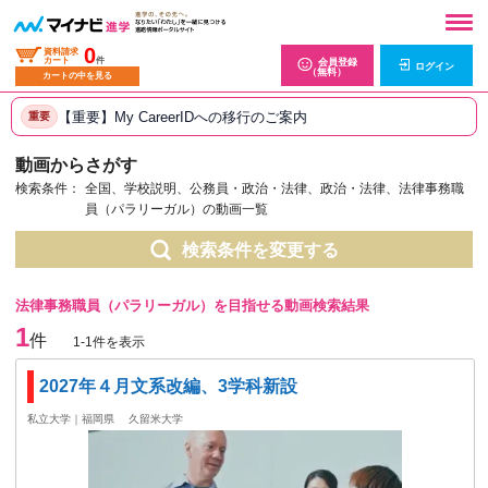
0
資料請求
カート
件
会員登録
ログイン
（無料）
カートの中を見る
【重要】My CareerIDへの移行のご案内
重要
動画からさがす
検索条件：
全国、学校説明、公務員・政治・法律、政治・法律、法律事務職
員（パラリーガル）の動画一覧
検索条件を変更する
法律事務職員（パラリーガル）を目指せる動画検索結果
1
件
1-1件を表示
2027年４月文系改編、3学科新設
私立大学｜福岡県
久留米大学