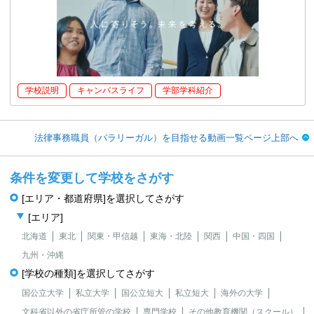
学校説明
キャンパスライフ
学部学科紹介
法律事務職員（パラリーガル）を目指せる動画一覧ページ上部へ
条件を変更して学校をさがす
[エリア・都道府県]を選択してさがす
[エリア]
北海道
東北
関東・甲信越
東海・北陸
関西
中国・四国
九州・沖縄
[学校の種類]を選択してさがす
国公立大学
私立大学
国公立短大
私立短大
海外の大学
文科省以外の省庁所管の学校
専門学校
その他教育機関（スクール）