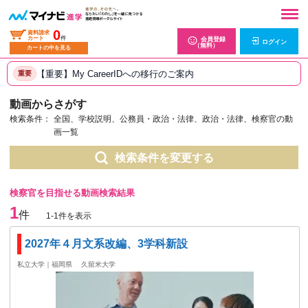
0
資料請求
カート
件
会員登録
ログイン
（無料）
カートの中を見る
【重要】My CareerIDへの移行のご案内
重要
動画からさがす
検索条件：
全国、学校説明、公務員・政治・法律、政治・法律、検察官の動
画一覧
検索条件を変更する
検察官を目指せる動画検索結果
1
件
1-1件を表示
2027年４月文系改編、3学科新設
私立大学｜福岡県
久留米大学