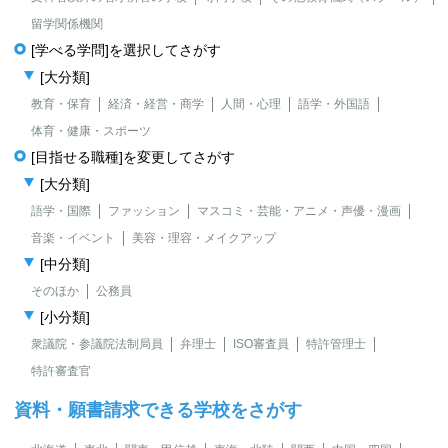
留学関係機関
[学べる学問]を選択してさがす
[大分類]
教育・保育
経済・経営・商学
人間・心理
語学・外国語
体育・健康・スポーツ
[目指せる職種]を変更してさがす
[大分類]
語学・国際
ファッション
マスコミ・芸能・アニメ・声優・漫画
音楽・イベント
美容・理容・メイクアップ
[中分類]
そのほか
公務員
[小分類]
衆議院・参議院法制局員
弁理士
ISO審査員
特許管理士
特許審査官
資料・願書請求できる学校をさがす