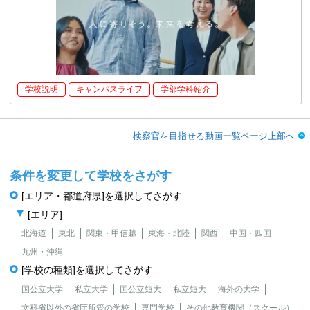
学校説明
キャンパスライフ
学部学科紹介
検察官を目指せる動画一覧ページ上部へ
条件を変更して学校をさがす
[エリア・都道府県]を選択してさがす
[エリア]
北海道
東北
関東・甲信越
東海・北陸
関西
中国・四国
九州・沖縄
[学校の種類]を選択してさがす
国公立大学
私立大学
国公立短大
私立短大
海外の大学
文科省以外の省庁所管の学校
専門学校
その他教育機関（スクール）