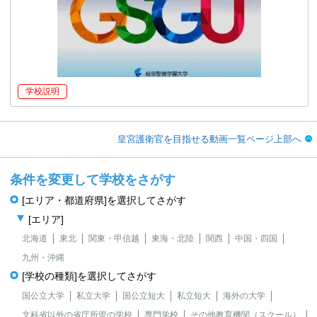
学校説明
皇宮護衛官を目指せる動画一覧ページ上部へ
条件を変更して学校をさがす
[エリア・都道府県]を選択してさがす
[エリア]
北海道
東北
関東・甲信越
東海・北陸
関西
中国・四国
九州・沖縄
[学校の種類]を選択してさがす
国公立大学
私立大学
国公立短大
私立短大
海外の大学
文科省以外の省庁所管の学校
専門学校
その他教育機関（スクール）