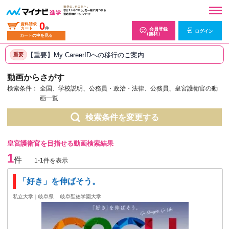
0
資料請求
カート
件
会員登録
ログイン
（無料）
カートの中を見る
【重要】My CareerIDへの移行のご案内
重要
動画からさがす
検索条件：
全国、学校説明、公務員・政治・法律、公務員、皇宮護衛官の動
画一覧
検索条件を変更する
皇宮護衛官を目指せる動画検索結果
1
件
1-1件を表示
「好き」を伸ばそう。
私立大学｜岐阜県
岐阜聖徳学園大学