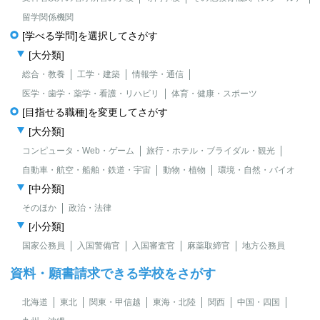
留学関係機関
[学べる学問]を選択してさがす
[大分類]
総合・教養
工学・建築
情報学・通信
医学・歯学・薬学・看護・リハビリ
体育・健康・スポーツ
[目指せる職種]を変更してさがす
[大分類]
コンピュータ・Web・ゲーム
旅行・ホテル・ブライダル・観光
自動車・航空・船舶・鉄道・宇宙
動物・植物
環境・自然・バイオ
[中分類]
そのほか
政治・法律
[小分類]
国家公務員
入国警備官
入国審査官
麻薬取締官
地方公務員
資料・願書請求できる学校をさがす
北海道
東北
関東・甲信越
東海・北陸
関西
中国・四国