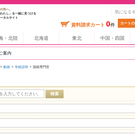
の先へ。
わたし」を一緒に見つける
ータルサイト
0
カートの
資料請求カート
件
海・北陸
北海道
東北
中国・四国
のご案内
動画
学校説明
国税専門官