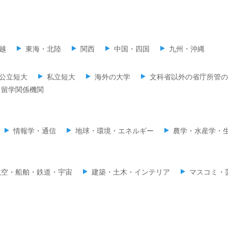
越
東海・北陸
関西
中国・四国
九州・沖縄
公立短大
私立短大
海外の大学
文科省以外の省庁所管の
留学関係機関
情報学・通信
地球・環境・エネルギー
農学・水産学・
航空・船舶・鉄道・宇宙
建築・土木・インテリア
マスコミ・