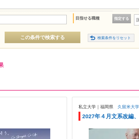
目指せる職種
指定する
この条件で検索する
果
私立大学｜福岡県
久留米大
2027年４月文系改編