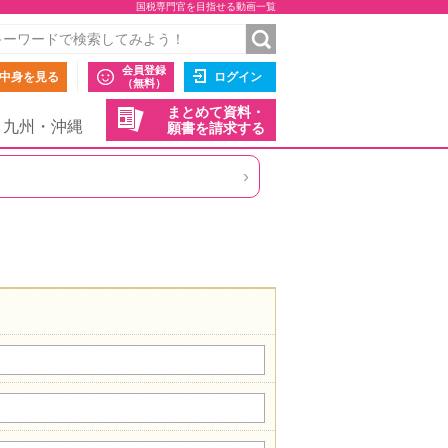
国税専門官を目指せる動画一覧
会員登録
中身を見る
ログイン
（無料）
まとめて資料・
九州・沖縄
願書を請求する
›