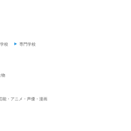
学校
専門学校
生物
芸能・アニメ・声優・漫画