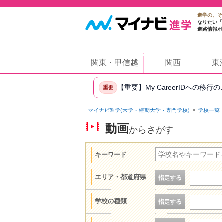
進学の、そ
なりたい「
進路情報ポ
関東・甲信越
関西
東
【重要】My CareerIDへの移行
重要
マイナビ進学(大学・短期大学・専門学校)
学校一覧
動画
からさがす
キーワード
エリア・都道府県
指定する
学校の種類
指定する