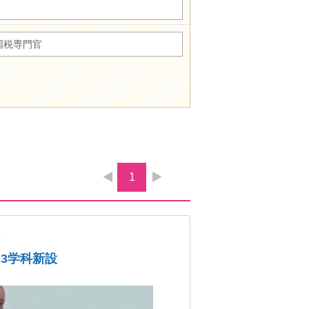
国税専門官
1
学
、3学科新設