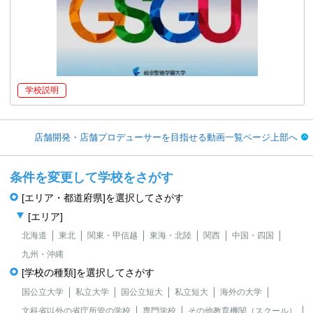
学校説明
店舗開発・店舗プロデューサーを目指せる動画一覧ページ上部へ
条件を変更して学校をさがす
[エリア・都道府県]を選択してさがす
[エリア]
北海道
東北
関東・甲信越
東海・北陸
関西
中国・四国
九州・沖縄
[学校の種類]を選択してさがす
国公立大学
私立大学
国公立短大
私立短大
海外の大学
文科省以外の省庁所管の学校
専門学校
その他教育機関（スクール）