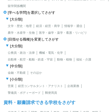
留学関係機関
[学べる学問]を選択してさがす
[大分類]
文学・歴史・地理
経済・経営・商学
情報学・通信
農学・水産学・生物
医学・歯学・薬学・看護・リハビリ
[目指せる職種]を変更してさがす
[大分類]
公務員・政治・法律
機械・電気・化学
自動車・航空・船舶・鉄道・宇宙
動物・植物
福祉・介護
[中分類]
金融・不動産
そのほか
[小分類]
営業
経営コンサルタント・アナリスト
企画業務
警備員・ボディーガード
郵便局員
資料・願書請求できる学校をさがす