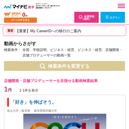
0
資料請求
カート
件
会員登録
ログイン
（無料）
カートの中を見る
【重要】My CareerIDへの移行のご案内
重要
動画からさがす
検索条件：
全国、学校説明、ビジネス・経営、ビジネス・経営、店舗開発・
店舗プロデューサーの動画一覧
検索条件を変更する
店舗開発・店舗プロデューサーを目指せる動画検索結果
1
件
1-1件を表示
「好き」を伸ばそう。
私立大学｜岐阜県
岐阜聖徳学園大学