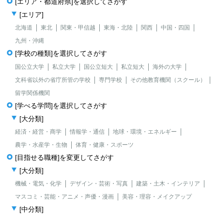
[エリア・都道府県]を選択してさがす
[エリア]
北海道
東北
関東・甲信越
東海・北陸
関西
中国・四国
九州・沖縄
[学校の種類]を選択してさがす
国公立大学
私立大学
国公立短大
私立短大
海外の大学
文科省以外の省庁所管の学校
専門学校
その他教育機関（スクール）
留学関係機関
[学べる学問]を選択してさがす
[大分類]
経済・経営・商学
情報学・通信
地球・環境・エネルギー
農学・水産学・生物
体育・健康・スポーツ
[目指せる職種]を変更してさがす
[大分類]
機械・電気・化学
デザイン・芸術・写真
建築・土木・インテリア
マスコミ・芸能・アニメ・声優・漫画
美容・理容・メイクアップ
[中分類]