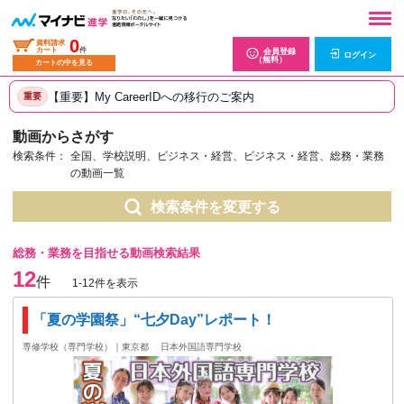
0
資料請求
カート
件
会員登録
ログイン
（無料）
カートの中を見る
【重要】My CareerIDへの移行のご案内
重要
動画からさがす
検索条件：
全国、学校説明、ビジネス・経営、ビジネス・経営、総務・業務
の動画一覧
検索条件を変更する
総務・業務を目指せる動画検索結果
12
件
1-12件を表示
「夏の学園祭」“七夕Day”レポート！
専修学校（専門学校）｜東京都
日本外国語専門学校