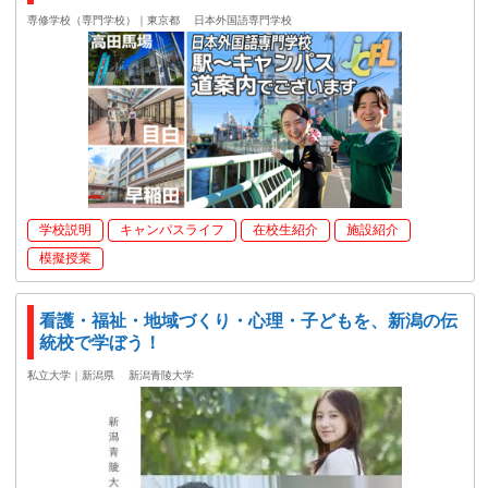
専修学校（専門学校）｜東京都
日本外国語専門学校
学校説明
キャンパスライフ
在校生紹介
施設紹介
模擬授業
看護・福祉・地域づくり・心理・子どもを、新潟の伝
統校で学ぼう！
私立大学｜新潟県
新潟青陵大学