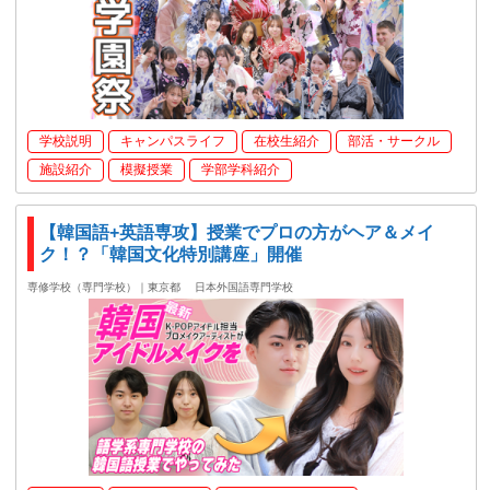
学校説明
キャンパスライフ
在校生紹介
部活・サークル
施設紹介
模擬授業
学部学科紹介
【韓国語+英語専攻】授業でプロの方がヘア＆メイ
ク！？「韓国文化特別講座」開催
専修学校（専門学校）｜東京都
日本外国語専門学校