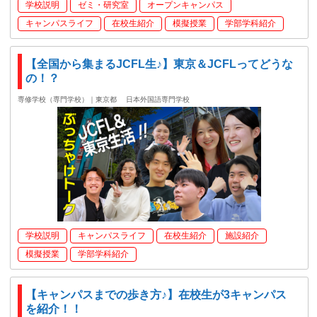
学校説明
ゼミ・研究室
オープンキャンパス
キャンパスライフ
在校生紹介
模擬授業
学部学科紹介
【全国から集まるJCFL生♪】東京＆JCFLってどうな
の！？
専修学校（専門学校）｜東京都
日本外国語専門学校
学校説明
キャンパスライフ
在校生紹介
施設紹介
模擬授業
学部学科紹介
【キャンパスまでの歩き方♪】在校生が3キャンパス
を紹介！！