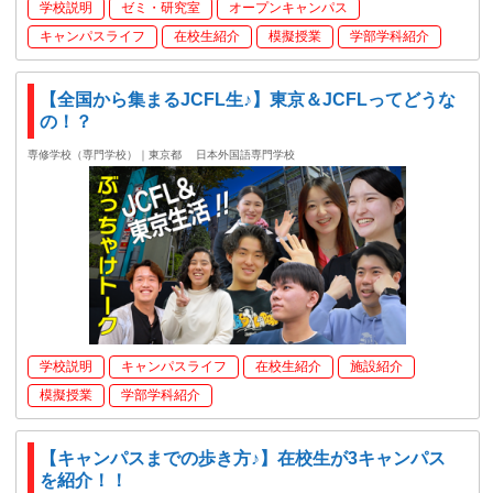
学校説明
ゼミ・研究室
オープンキャンパス
キャンパスライフ
在校生紹介
模擬授業
学部学科紹介
【全国から集まるJCFL生♪】東京＆JCFLってどうな
の！？
専修学校（専門学校）｜東京都
日本外国語専門学校
学校説明
キャンパスライフ
在校生紹介
施設紹介
模擬授業
学部学科紹介
【キャンパスまでの歩き方♪】在校生が3キャンパス
を紹介！！