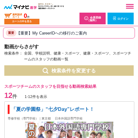
0
資料請求
カート
件
会員登録
ログイン
（無料）
カートの中を見る
【重要】My CareerIDへの移行のご案内
重要
動画からさがす
検索条件：
全国、学校説明、健康・スポーツ、健康・スポーツ、スポーツチ
ームのスタッフの動画一覧
検索条件を変更する
スポーツチームのスタッフを目指せる動画検索結果
12
件
1-12件を表示
「夏の学園祭」“七夕Day”レポート！
専修学校（専門学校）｜東京都
日本外国語専門学校