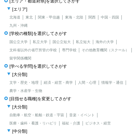
[エリア・都道府県]を選択してさがす
[エリア]
北海道
東北
関東・甲信越
東海・北陸
関西
中国・四国
九州・沖縄
[学校の種類]を選択してさがす
国公立大学
私立大学
国公立短大
私立短大
海外の大学
文科省以外の省庁所管の学校
専門学校
その他教育機関（スクール）
留学関係機関
[学べる学問]を選択してさがす
[大分類]
文学・歴史・地理
経済・経営・商学
人間・心理
情報学・通信
農学・水産学・生物
[目指せる職種]を変更してさがす
[大分類]
自動車・航空・船舶・鉄道・宇宙
音楽・イベント
医療・歯科・看護・リハビリ
福祉・介護
ビジネス・経営
[中分類]