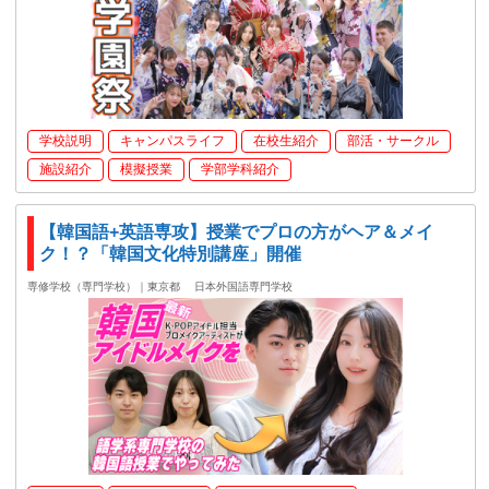
学校説明
キャンパスライフ
在校生紹介
部活・サークル
施設紹介
模擬授業
学部学科紹介
【韓国語+英語専攻】授業でプロの方がヘア＆メイ
ク！？「韓国文化特別講座」開催
専修学校（専門学校）｜東京都
日本外国語専門学校