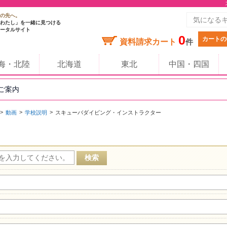
の先へ。
わたし」を一緒に見つける
ータルサイト
0
カートの
資料請求カート
件
海・北陸
北海道
東北
中国・四国
のご案内
動画
学校説明
スキューバダイビング・インストラクター