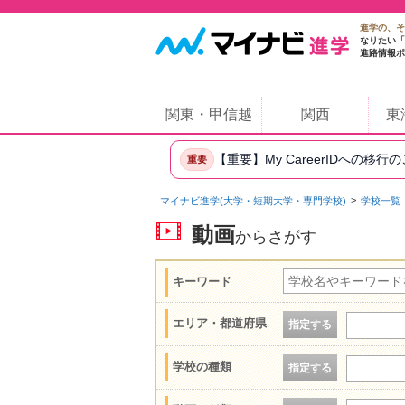
進学の、そ
なりたい「
進路情報ポ
関東・甲信越
関西
東
【重要】My CareerIDへの移行
重要
マイナビ進学(大学・短期大学・専門学校)
学校一覧
動画
からさがす
キーワード
エリア・都道府県
指定する
学校の種類
指定する