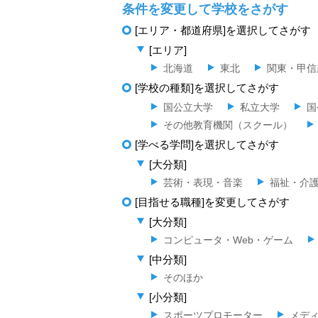
条件を変更して学校をさがす
[エリア・都道府県]を選択してさがす
[エリア]
北海道
東北
関東・甲信
[学校の種類]を選択してさがす
国公立大学
私立大学
国
その他教育機関（スクール）
[学べる学問]を選択してさがす
[大分類]
芸術・表現・音楽
福祉・介
[目指せる職種]を変更してさがす
[大分類]
コンピュータ・Web・ゲーム
[中分類]
そのほか
[小分類]
スポーツプロモーター
メデ