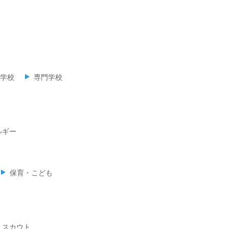
学校
専門学校
ルギー
保育・こども
スカウト