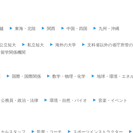
越
東海・北陸
関西
中国・四国
九州・沖縄
公立短大
私立短大
海外の大学
文科省以外の省庁所管の
留学関係機関
護
国際・国際関係
数学・物理・化学
地球・環境・エネ
公務員・政治・法律
環境・自然・バイオ
音楽・イベント
ィカルスタッフ
監督・コーチ
スポーツインストラクター