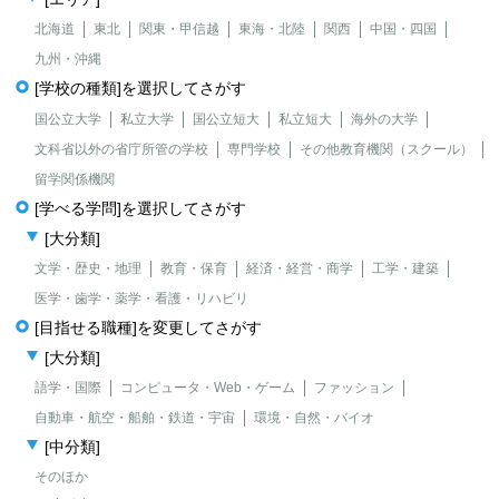
北海道
東北
関東・甲信越
東海・北陸
関西
中国・四国
九州・沖縄
[学校の種類]を選択してさがす
国公立大学
私立大学
国公立短大
私立短大
海外の大学
文科省以外の省庁所管の学校
専門学校
その他教育機関（スクール）
留学関係機関
[学べる学問]を選択してさがす
[大分類]
文学・歴史・地理
教育・保育
経済・経営・商学
工学・建築
医学・歯学・薬学・看護・リハビリ
[目指せる職種]を変更してさがす
[大分類]
語学・国際
コンピュータ・Web・ゲーム
ファッション
自動車・航空・船舶・鉄道・宇宙
環境・自然・バイオ
[中分類]
そのほか