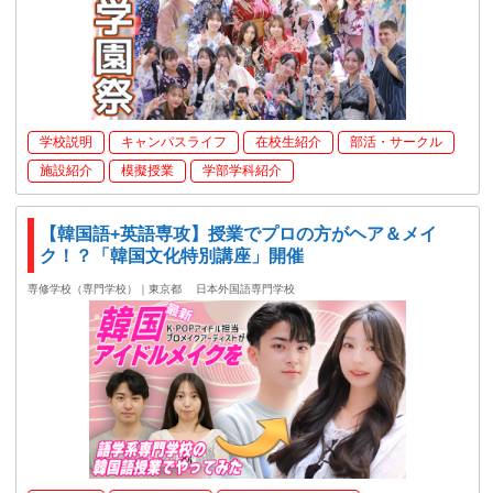
学校説明
キャンパスライフ
在校生紹介
部活・サークル
施設紹介
模擬授業
学部学科紹介
【韓国語+英語専攻】授業でプロの方がヘア＆メイ
ク！？「韓国文化特別講座」開催
専修学校（専門学校）｜東京都
日本外国語専門学校