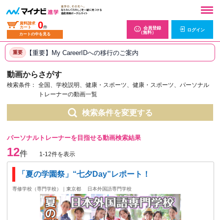
0
資料請求
カート
件
会員登録
ログイン
（無料）
カートの中を見る
【重要】My CareerIDへの移行のご案内
重要
動画からさがす
検索条件：
全国、学校説明、健康・スポーツ、健康・スポーツ、パーソナル
トレーナーの動画一覧
検索条件を変更する
パーソナルトレーナーを目指せる動画検索結果
12
件
1-12件を表示
「夏の学園祭」“七夕Day”レポート！
専修学校（専門学校）｜東京都
日本外国語専門学校