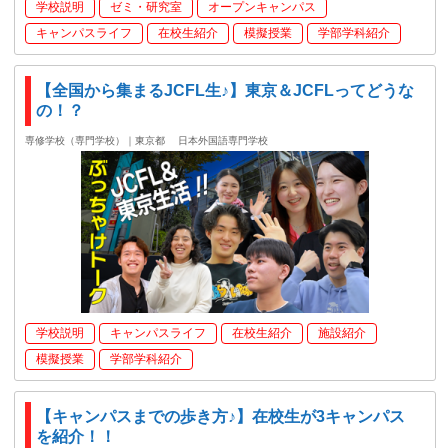
学校説明
ゼミ・研究室
オープンキャンパス
キャンパスライフ
在校生紹介
模擬授業
学部学科紹介
【全国から集まるJCFL生♪】東京＆JCFLってどうな
の！？
専修学校（専門学校）｜東京都
日本外国語専門学校
学校説明
キャンパスライフ
在校生紹介
施設紹介
模擬授業
学部学科紹介
【キャンパスまでの歩き方♪】在校生が3キャンパス
を紹介！！