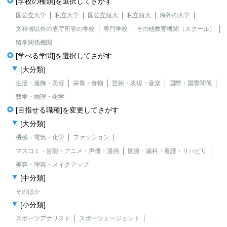
[学校の種類]を選択してさがす
国公立大学
私立大学
国公立短大
私立短大
海外の大学
文科省以外の省庁所管の学校
専門学校
その他教育機関（スクール）
留学関係機関
[学べる学問]を選択してさがす
[大分類]
生活・服飾・美容
栄養・食物
芸術・表現・音楽
国際・国際関係
数学・物理・化学
[目指せる職種]を変更してさがす
[大分類]
機械・電気・化学
ファッション
マスコミ・芸能・アニメ・声優・漫画
医療・歯科・看護・リハビリ
美容・理容・メイクアップ
[中分類]
そのほか
[小分類]
スポーツアナリスト
スポーツエージェント