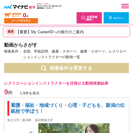
0
資料請求
カート
件
会員登録
ログイン
（無料）
カートの中を見る
【重要】My CareerIDへの移行のご案内
重要
動画からさがす
検索条件：
全国、学校説明、健康・スポーツ、健康・スポーツ、レクリエー
ションインストラクターの動画一覧
検索条件を変更する
レクリエーションインストラクターを目指せる動画検索結果
9
件
1-9件を表示
看護・福祉・地域づくり・心理・子どもを、新潟の伝
統校で学ぼう！
私立大学｜新潟県
新潟青陵大学