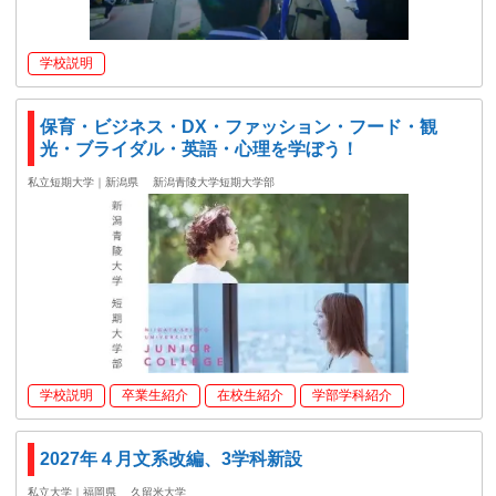
学校説明
保育・ビジネス・DX・ファッション・フード・観
光・ブライダル・英語・心理を学ぼう！
私立短期大学｜新潟県
新潟青陵大学短期大学部
学校説明
卒業生紹介
在校生紹介
学部学科紹介
2027年４月文系改編、3学科新設
私立大学｜福岡県
久留米大学