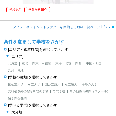
学校説明
学部学科紹介
フィットネスインストラクターを目指せる動画一覧ページ上部へ
条件を変更して学校をさがす
[エリア・都道府県]を選択してさがす
[エリア]
北海道
東北
関東・甲信越
東海・北陸
関西
中国・四国
九州・沖縄
[学校の種類]を選択してさがす
国公立大学
私立大学
国公立短大
私立短大
海外の大学
文科省以外の省庁所管の学校
専門学校
その他教育機関（スクール）
留学関係機関
[学べる学問]を選択してさがす
[大分類]