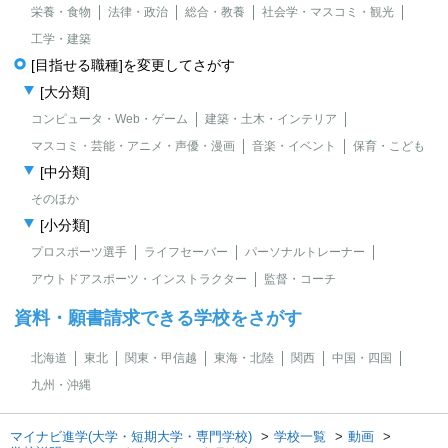
栄養・食物
法律・政治
総合・教養
社会学・マスコミ・観光
工学・建築
[目指せる職種]を変更してさがす
[大分類]
コンピュータ・Web・ゲーム
建築・土木・インテリア
マスコミ・芸能・アニメ・声優・漫画
音楽・イベント
保育・こども
[中分類]
そのほか
[小分類]
プロスポーツ選手
ライフセーバー
パーソナルトレーナー
アウトドアスポーツ・インストラクター
監督・コーチ
資料・願書請求できる学校をさがす
北海道
東北
関東・甲信越
東海・北陸
関西
中国・四国
九州・沖縄
マイナビ進学(大学・短期大学・専門学校)
学校一覧
動画