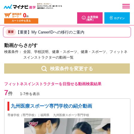
0
資料請求
カート
件
会員登録
ログイン
（無料）
カートの中を見る
【重要】My CareerIDへの移行のご案内
重要
動画からさがす
検索条件：
全国、学校説明、健康・スポーツ、健康・スポーツ、フィットネ
スインストラクターの動画一覧
検索条件を変更する
フィットネスインストラクターを目指せる動画検索結果
7
件
1-7件を表示
九州医療スポーツ専門学校の紹介動画
専修学校（専門学校）｜福岡県
九州医療スポーツ専門学校