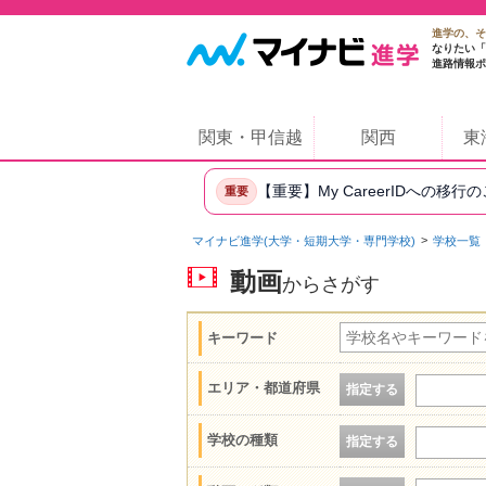
進学の、そ
なりたい「
進路情報ポ
関東・甲信越
関西
東
【重要】My CareerIDへの移行
重要
マイナビ進学(大学・短期大学・専門学校)
学校一覧
動画
からさがす
キーワード
エリア・都道府県
指定する
学校の種類
指定する