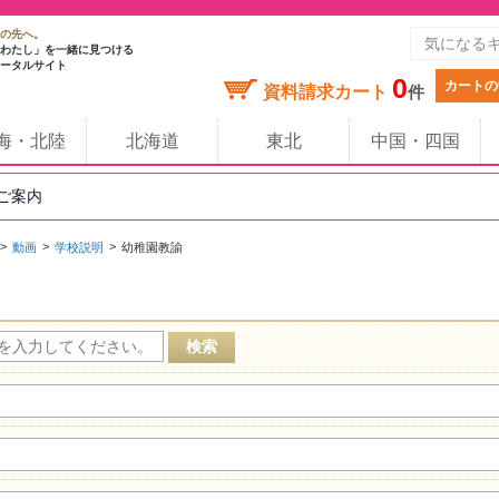
の先へ。
わたし」を一緒に見つける
ータルサイト
0
カートの
資料請求カート
件
海・北陸
北海道
東北
中国・四国
のご案内
動画
学校説明
幼稚園教諭