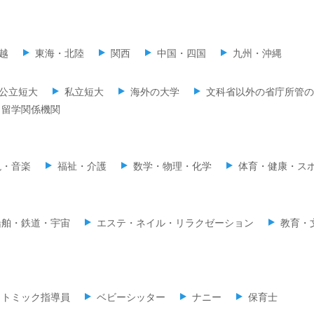
越
東海・北陸
関西
中国・四国
九州・沖縄
公立短大
私立短大
海外の大学
文科省以外の省庁所管の
留学関係機関
現・音楽
福祉・介護
数学・物理・化学
体育・健康・ス
船舶・鉄道・宇宙
エステ・ネイル・リラクゼーション
教育・
リトミック指導員
ベビーシッター
ナニー
保育士