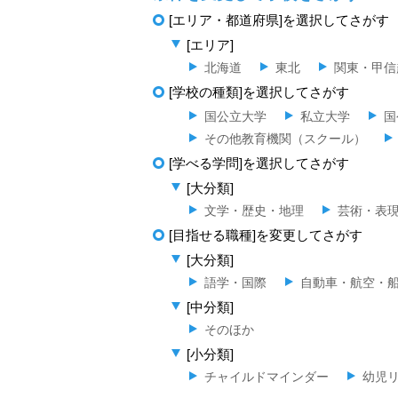
[エリア・都道府県]を選択してさがす
[エリア]
北海道
東北
関東・甲信
[学校の種類]を選択してさがす
国公立大学
私立大学
国
その他教育機関（スクール）
[学べる学問]を選択してさがす
[大分類]
文学・歴史・地理
芸術・表
[目指せる職種]を変更してさがす
[大分類]
語学・国際
自動車・航空・
[中分類]
そのほか
[小分類]
チャイルドマインダー
幼児