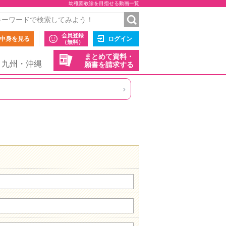
幼稚園教諭を目指せる動画一覧
会員登録
中身を見る
ログイン
（無料）
まとめて資料・
九州・沖縄
願書を請求する
›