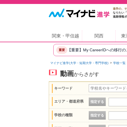
進学の、そ
なりたい「
進路情報ポ
関東・甲信越
関西
東
【重要】My CareerIDへの移行
重要
マイナビ進学(大学・短期大学・専門学校)
学校一覧
動画
からさがす
キーワード
エリア・都道府県
指定する
学校の種類
指定する