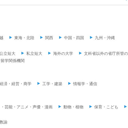
越
東海・北陸
関西
中国・四国
九州・沖縄
公立短大
私立短大
海外の大学
文科省以外の省庁所管の
留学関係機関
経済・経営・商学
工学・建築
情報学・通信
ミ・芸能・アニメ・声優・漫画
動物・植物
保育・こども
教諭