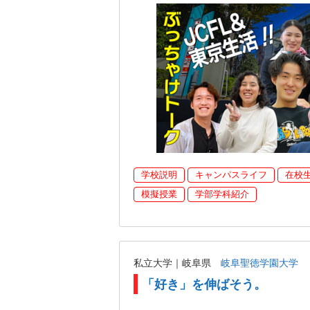
学校説明
キャンパスライフ
在校
模擬授業
学部学科紹介
私立大学｜岐阜県
岐阜聖徳学園大学
「好き」を伸ばそう。