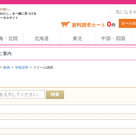
の先へ。
わたし」を一緒に見つける
ータルサイト
0
カートの
資料請求カート
件
海・北陸
北海道
東北
中国・四国
のご案内
動画
学校説明
スクール講師