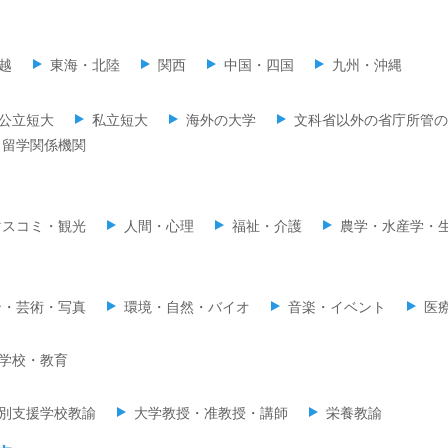
越
東海・北陸
関西
中国・四国
九州・沖縄
公立短大
私立短大
海外の大学
文科省以外の省庁所管の
留学関係機関
マスコミ・観光
人間・心理
福祉・介護
農学・水産学・
ン・芸術・写真
環境・自然・バイオ
音楽・イベント
医
学校・教育
別支援学校教諭
大学教授・准教授・講師
栄養教諭