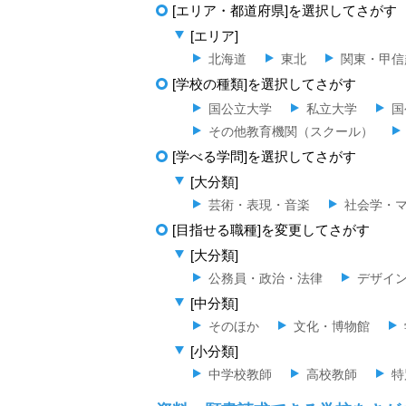
[エリア・都道府県]を選択してさがす
[エリア]
北海道
東北
関東・甲信
[学校の種類]を選択してさがす
国公立大学
私立大学
国
その他教育機関（スクール）
[学べる学問]を選択してさがす
[大分類]
芸術・表現・音楽
社会学・
[目指せる職種]を変更してさがす
[大分類]
公務員・政治・法律
デザイ
[中分類]
そのほか
文化・博物館
[小分類]
中学校教師
高校教師
特