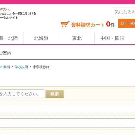
の先へ。
わたし」を一緒に見つける
ータルサイト
0
カートの
資料請求カート
件
海・北陸
北海道
東北
中国・四国
のご案内
動画
学校説明
小学校教師