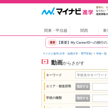
進学の、そ
なりたい「
進路情報ポ
関東・甲信越
関西
東
【重要】My CareerIDへの移行
重要
マイナビ進学(大学・短期大学・専門学校)
学校一覧
動画
からさがす
キーワード
エリア・都道府県
指定する
学校の種類
指定する