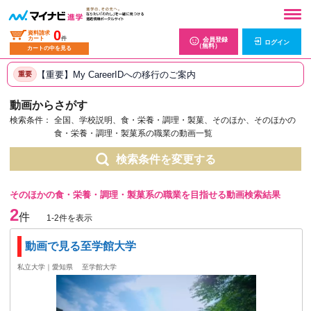
0
資料請求
カート
件
会員登録
ログイン
（無料）
カートの中を見る
【重要】My CareerIDへの移行のご案内
重要
動画からさがす
検索条件：
全国、学校説明、食・栄養・調理・製菓、そのほか、そのほかの
食・栄養・調理・製菓系の職業の動画一覧
検索条件を変更する
そのほかの食・栄養・調理・製菓系の職業を目指せる動画検索結果
2
件
1-2件を表示
動画で見る至学館大学
私立大学｜愛知県
至学館大学