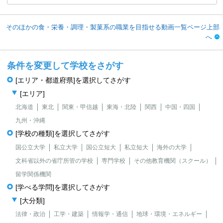
そのほかの食・栄養・調理・製菓系の職業を目指せる動画一覧ページ上部
へ
条件を変更して学校をさがす
[エリア・都道府県]を選択してさがす
[エリア]
北海道
東北
関東・甲信越
東海・北陸
関西
中国・四国
九州・沖縄
[学校の種類]を選択してさがす
国公立大学
私立大学
国公立短大
私立短大
海外の大学
文科省以外の省庁所管の学校
専門学校
その他教育機関（スクール）
留学関係機関
[学べる学問]を選択してさがす
[大分類]
法律・政治
工学・建築
情報学・通信
地球・環境・エネルギー