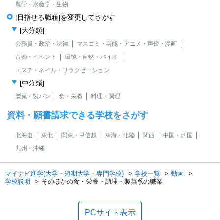
農学・水産学・生物
[目指せる職種]を変更してさがす
[大分類]
公務員・政治・法律
マスコミ・芸能・アニメ・声優・漫画
音楽・イベント
環境・自然・バイオ
エステ・ネイル・リラクゼーション
[中分類]
製菓・製パン
食・栄養
料理・調理
資料・願書請求できる学校をさがす
北海道
東北
関東・甲信越
東海・北陸
関西
中国・四国
九州・沖縄
マイナビ進学(大学・短期大学・専門学校)
学校一覧
動画
学校説明
そのほかの食・栄養・調理・製菓系の職業
PCサイト表示