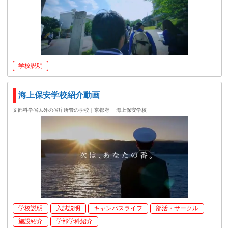
学校説明
海上保安学校紹介動画
文部科学省以外の省庁所管の学校｜京都府
海上保安学校
学校説明
入試説明
キャンパスライフ
部活・サークル
施設紹介
学部学科紹介