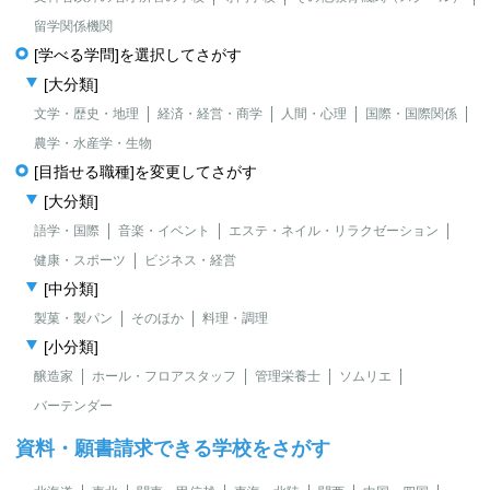
留学関係機関
[学べる学問]を選択してさがす
[大分類]
文学・歴史・地理
経済・経営・商学
人間・心理
国際・国際関係
農学・水産学・生物
[目指せる職種]を変更してさがす
[大分類]
語学・国際
音楽・イベント
エステ・ネイル・リラクゼーション
健康・スポーツ
ビジネス・経営
[中分類]
製菓・製パン
そのほか
料理・調理
[小分類]
醸造家
ホール・フロアスタッフ
管理栄養士
ソムリエ
バーテンダー
資料・願書請求できる学校をさがす