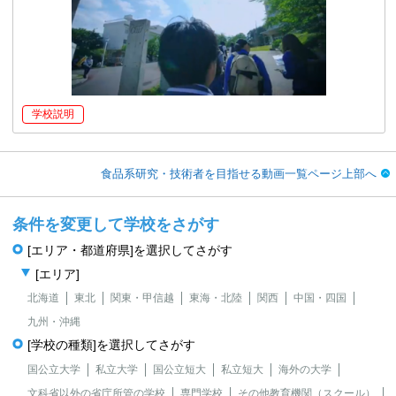
学校説明
食品系研究・技術者を目指せる動画一覧ページ上部へ
条件を変更して学校をさがす
[エリア・都道府県]を選択してさがす
[エリア]
北海道
東北
関東・甲信越
東海・北陸
関西
中国・四国
九州・沖縄
[学校の種類]を選択してさがす
国公立大学
私立大学
国公立短大
私立短大
海外の大学
文科省以外の省庁所管の学校
専門学校
その他教育機関（スクール）