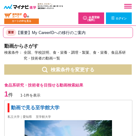
0
資料請求
カート
件
会員登録
ログイン
（無料）
カートの中を見る
【重要】My CareerIDへの移行のご案内
重要
動画からさがす
検索条件：
全国、学校説明、食・栄養・調理・製菓、食・栄養、食品系研
究・技術者の動画一覧
検索条件を変更する
食品系研究・技術者を目指せる動画検索結果
1
件
1-1件を表示
動画で見る至学館大学
私立大学｜愛知県
至学館大学