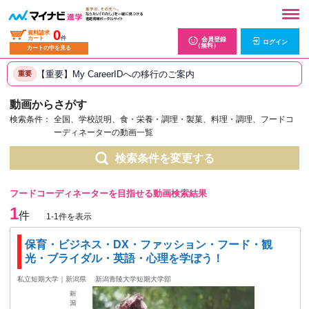
0
資料請求
カート
件
会員登録
ログイン
（無料）
カートの中を見る
【重要】My CareerIDへの移行のご案内
重要
動画からさがす
検索条件：
全国、学校説明、食・栄養・調理・製菓、料理・調理、フードコ
ーディネーターの動画一覧
検索条件を変更する
フードコーディネーターを目指せる動画検索結果
1
件
1-1件を表示
保育・ビジネス・DX・ファッション・フード・観
光・ブライダル・英語・心理を学ぼう！
私立短期大学｜新潟県
新潟青陵大学短期大学部