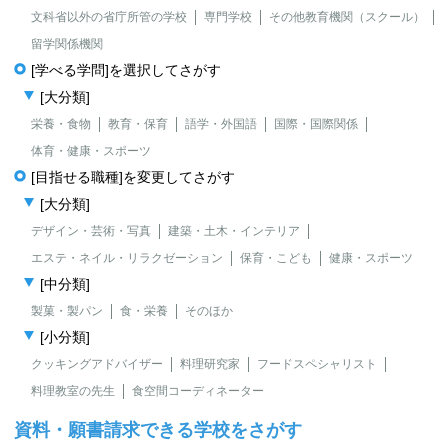
文科省以外の省庁所管の学校
専門学校
その他教育機関（スクール）
留学関係機関
[学べる学問]を選択してさがす
[大分類]
栄養・食物
教育・保育
語学・外国語
国際・国際関係
体育・健康・スポーツ
[目指せる職種]を変更してさがす
[大分類]
デザイン・芸術・写真
建築・土木・インテリア
エステ・ネイル・リラクゼーション
保育・こども
健康・スポーツ
[中分類]
製菓・製パン
食・栄養
そのほか
[小分類]
クッキングアドバイザー
料理研究家
フードスペシャリスト
料理教室の先生
食空間コーディネーター
資料・願書請求できる学校をさがす