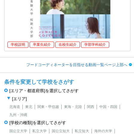
学校説明
卒業生紹介
在校生紹介
学部学科紹介
フードコーディネーターを目指せる動画一覧ページ上部へ
条件を変更して学校をさがす
[エリア・都道府県]を選択してさがす
[エリア]
北海道
東北
関東・甲信越
東海・北陸
関西
中国・四国
九州・沖縄
[学校の種類]を選択してさがす
国公立大学
私立大学
国公立短大
私立短大
海外の大学