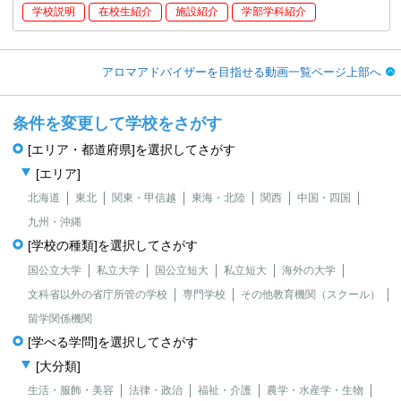
学校説明
在校生紹介
施設紹介
学部学科紹介
アロマアドバイザーを目指せる動画一覧ページ上部へ
条件を変更して学校をさがす
[エリア・都道府県]を選択してさがす
[エリア]
北海道
東北
関東・甲信越
東海・北陸
関西
中国・四国
九州・沖縄
[学校の種類]を選択してさがす
国公立大学
私立大学
国公立短大
私立短大
海外の大学
文科省以外の省庁所管の学校
専門学校
その他教育機関（スクール）
留学関係機関
[学べる学問]を選択してさがす
[大分類]
生活・服飾・美容
法律・政治
福祉・介護
農学・水産学・生物