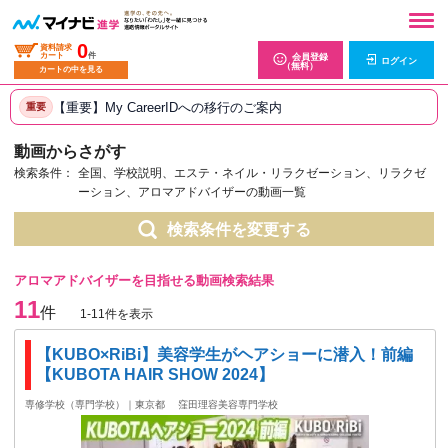
0
資料請求
カート
件
会員登録
ログイン
（無料）
カートの中を見る
【重要】My CareerIDへの移行のご案内
重要
動画からさがす
検索条件：
全国、学校説明、エステ・ネイル・リラクゼーション、リラクゼ
ーション、アロマアドバイザーの動画一覧
検索条件を変更する
アロマアドバイザーを目指せる動画検索結果
11
件
1-11件を表示
【KUBO×RiBi】美容学生がヘアショーに潜入！前編
【KUBOTA HAIR SHOW 2024】
専修学校（専門学校）｜東京都
窪田理容美容専門学校