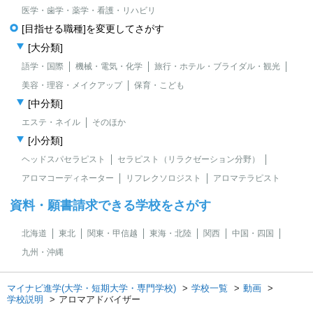
医学・歯学・薬学・看護・リハビリ
[目指せる職種]を変更してさがす
[大分類]
語学・国際
機械・電気・化学
旅行・ホテル・ブライダル・観光
美容・理容・メイクアップ
保育・こども
[中分類]
エステ・ネイル
そのほか
[小分類]
ヘッドスパセラピスト
セラピスト（リラクゼーション分野）
アロマコーディネーター
リフレクソロジスト
アロマテラピスト
資料・願書請求できる学校をさがす
北海道
東北
関東・甲信越
東海・北陸
関西
中国・四国
九州・沖縄
マイナビ進学(大学・短期大学・専門学校)
学校一覧
動画
学校説明
アロマアドバイザー