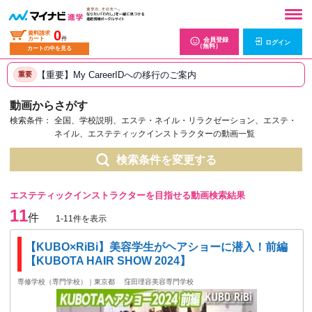
0
資料請求
カート
件
会員登録
ログイン
（無料）
カートの中を見る
【重要】My CareerIDへの移行のご案内
重要
動画からさがす
検索条件：
全国、学校説明、エステ・ネイル・リラクゼーション、エステ・
ネイル、エステティックインストラクターの動画一覧
検索条件を変更する
エステティックインストラクターを目指せる動画検索結果
11
件
1-11件を表示
【KUBO×RiBi】美容学生がヘアショーに潜入！前編
【KUBOTA HAIR SHOW 2024】
専修学校（専門学校）｜東京都
窪田理容美容専門学校