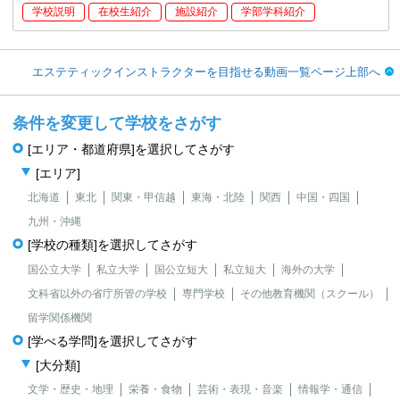
学校説明
在校生紹介
施設紹介
学部学科紹介
エステティックインストラクターを目指せる動画一覧ページ上部へ
条件を変更して学校をさがす
[エリア・都道府県]を選択してさがす
[エリア]
北海道
東北
関東・甲信越
東海・北陸
関西
中国・四国
九州・沖縄
[学校の種類]を選択してさがす
国公立大学
私立大学
国公立短大
私立短大
海外の大学
文科省以外の省庁所管の学校
専門学校
その他教育機関（スクール）
留学関係機関
[学べる学問]を選択してさがす
[大分類]
文学・歴史・地理
栄養・食物
芸術・表現・音楽
情報学・通信