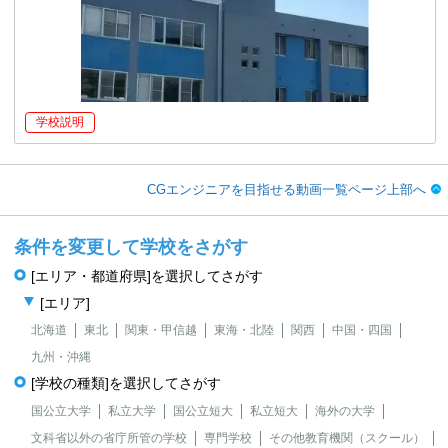
学校説明
CGエンジニアを目指せる動画一覧ページ上部へ
条件を変更して学校をさがす
[エリア・都道府県]を選択してさがす
[エリア]
北海道
東北
関東・甲信越
東海・北陸
関西
中国・四国
九州・沖縄
[学校の種類]を選択してさがす
国公立大学
私立大学
国公立短大
私立短大
海外の大学
文科省以外の省庁所管の学校
専門学校
その他教育機関（スクール）