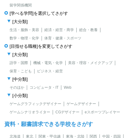
留学関係機関
[学べる学問]を選択してさがす
[大分類]
生活・服飾・美容
経済・経営・商学
総合・教養
数学・物理・化学
体育・健康・スポーツ
[目指せる職種]を変更してさがす
[大分類]
語学・国際
機械・電気・化学
美容・理容・メイクアップ
保育・こども
ビジネス・経営
[中分類]
そのほか
コンピュータ・IT
Web
[小分類]
ゲームグラフィックデザイナー
ゲームデザイナー
ゲームシナリオライター
CGデザイナー
eスポーツプレイヤー
資料・願書請求できる学校をさがす
北海道
東北
関東・甲信越
東海・北陸
関西
中国・四国