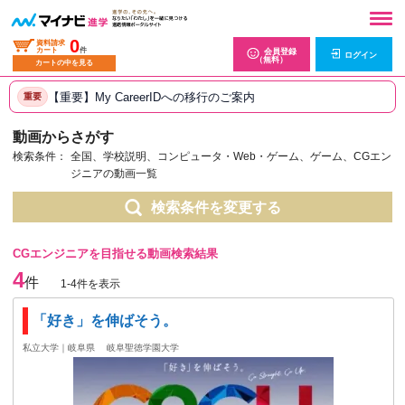
0
資料請求
カート
件
会員登録
ログイン
（無料）
カートの中を見る
【重要】My CareerIDへの移行のご案内
重要
動画からさがす
検索条件：
全国、学校説明、コンピュータ・Web・ゲーム、ゲーム、CGエン
ジニアの動画一覧
検索条件を変更する
CGエンジニアを目指せる動画検索結果
4
件
1-4件を表示
「好き」を伸ばそう。
私立大学｜岐阜県
岐阜聖徳学園大学