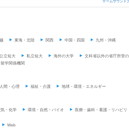
ゲームサウンド
越
東海・北陸
関西
中国・四国
九州・沖縄
公立短大
私立短大
海外の大学
文科省以外の省庁所管の
留学関係機関
人間・心理
福祉・介護
地球・環境・エネルギー
電気・化学
環境・自然・バイオ
医療・歯科・看護・リハビリ
Web