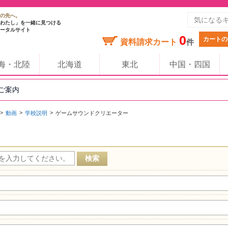
の先へ。
わたし」を一緒に見つける
ータルサイト
0
カートの
資料請求カート
件
海・北陸
北海道
東北
中国・四国
のご案内
動画
学校説明
ゲームサウンドクリエーター