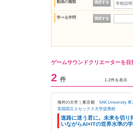
動画の種類
指定する
学校説明
学べる学問
指定する
ゲームサウンドクリエーターを目
2
件
1-2件を表示
海外の大学｜東京都
SAK Univer
英国国立エセックス大学提携校
進路に迷う君に。未来を切り
いながらAI×ITの世界水準の