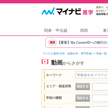
進学の、そ
なりたい「
進路情報ポ
関東・甲信越
関西
東
【重要】My CareerIDへの移行
重要
マイナビ進学(大学・短期大学・専門学校)
学校一覧
動画
からさがす
キーワード
エリア・都道府県
指定する
学校の種類
指定する