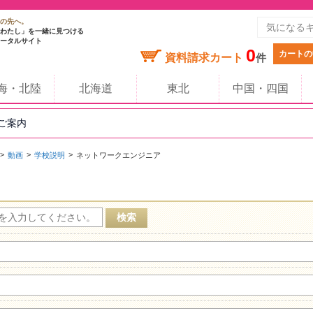
の先へ。
わたし」を一緒に見つける
ータルサイト
0
カートの
資料請求カート
件
海・北陸
北海道
東北
中国・四国
のご案内
動画
学校説明
ネットワークエンジニア