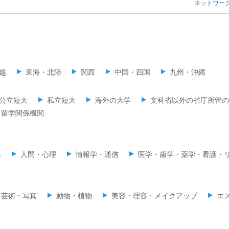
ネットワー
越
東海・北陸
関西
中国・四国
九州・沖縄
公立短大
私立短大
海外の大学
文科省以外の省庁所管の
留学関係機関
楽
人間・心理
情報学・通信
医学・歯学・薬学・看護・
・芸術・写真
動物・植物
美容・理容・メイクアップ
エ