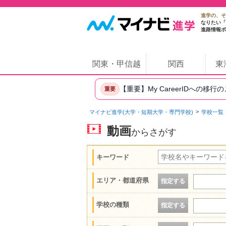
進学の、そ
なりたい「
進路情報ポ
関東・甲信越
関西
東
【重要】My CareerIDへの移行
重要
マイナビ進学(大学・短期大学・専門学校)
学校一覧
動画
からさがす
キーワード
エリア・都道府県
指定する
学校の種類
指定する