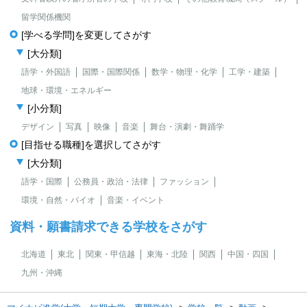
留学関係機関
[学べる学問]を変更してさがす
[大分類]
語学・外国語
国際・国際関係
数学・物理・化学
工学・建築
地球・環境・エネルギー
[小分類]
デザイン
写真
映像
音楽
舞台・演劇・舞踊学
[目指せる職種]を選択してさがす
[大分類]
語学・国際
公務員・政治・法律
ファッション
環境・自然・バイオ
音楽・イベント
資料・願書請求できる学校をさがす
北海道
東北
関東・甲信越
東海・北陸
関西
中国・四国
九州・沖縄