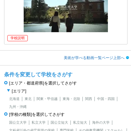
学校説明
美術が学べる動画一覧ページ上部へ
条件を変更して学校をさがす
[エリア・都道府県]を選択してさがす
[エリア]
北海道
東北
関東・甲信越
東海・北陸
関西
中国・四国
九州・沖縄
[学校の種類]を選択してさがす
国公立大学
私立大学
国公立短大
私立短大
海外の大学
文科省以外の省庁所管の学校
専門学校
その他教育機関（スクール）