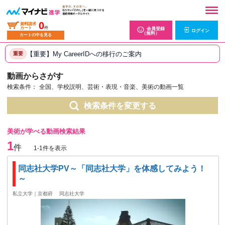
0
資料請求
カート
件
会員登録
ログイン
（無料）
カートの中を見る
【重要】My CareerIDへの移行のご案内
重要
動画からさがす
検索条件：
全国、学校説明、芸術・表現・音楽、美術の動画一覧
検索条件を変更する
美術が学べる動画検索結果
1
件
1-1件を表示
同志社大学PV～「同志社大学」を体感してみよう！
～
私立大学｜京都府
同志社大学