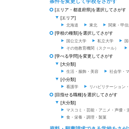
条件を変更して学校をさがす
[エリア・都道府県]を選択してさがす
[エリア]
北海道
東北
関東・甲信
[学校の種類]を選択してさがす
国公立大学
私立大学
国
その他教育機関（スクール）
[学べる学問]を変更してさがす
[大分類]
生活・服飾・美容
社会学・
[小分類]
看護学
リハビリテーション
[目指せる職種]を選択してさがす
[大分類]
マスコミ・芸能・アニメ・声優・
食・栄養・調理・製菓
資料・願書請求できる学校をさが