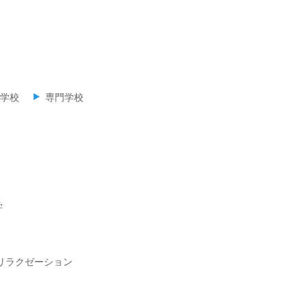
学校
専門学校
学
リラクゼーション