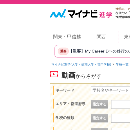
進学の、そ
なりたい「
進路情報ポ
関東・甲信越
関西
東
【重要】My CareerIDへの移行
重要
マイナビ進学(大学・短期大学・専門学校)
学校一覧
動画
からさがす
キーワード
エリア・都道府県
指定する
学校の種類
指定する