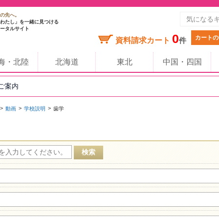
の先へ。
わたし」を一緒に見つける
ータルサイト
0
カートの
資料請求カート
件
海・北陸
北海道
東北
中国・四国
のご案内
動画
学校説明
歯学