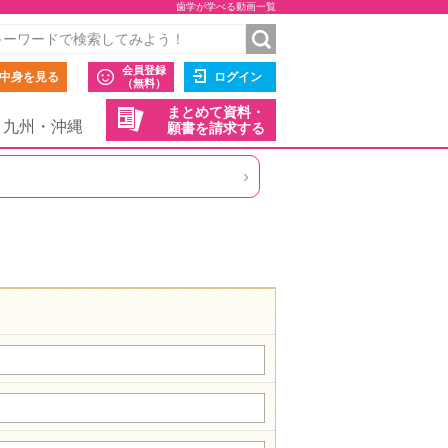
歯学が学べる動画一覧
会員登録
中身を見る
ログイン
（無料）
まとめて資料・
九州・沖縄
願書を請求する
›