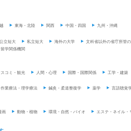
越
東海・北陸
関西
中国・四国
九州・沖縄
公立短大
私立短大
海外の大学
文科省以外の省庁所管の
留学関係機関
マスコミ・観光
人間・心理
国際・国際関係
工学・建築
・作業療法・理学療法
鍼灸・柔道整復学
薬学
言語聴覚
漫画
動物・植物
環境・自然・バイオ
エステ・ネイル・
す