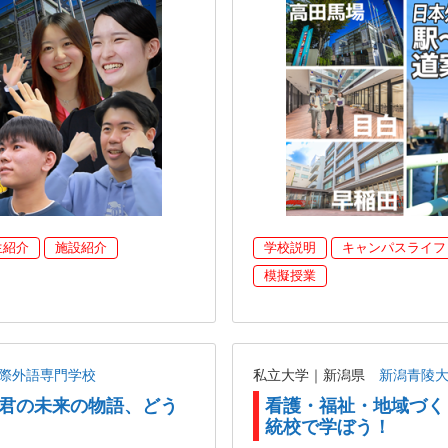
生紹介
施設紹介
学校説明
キャンパスライフ
模擬授業
国際外語専門学校
私立大学｜新潟県
新潟青陵
RY 君の未来の物語、どう
看護・福祉・地域づく
統校で学ぼう！