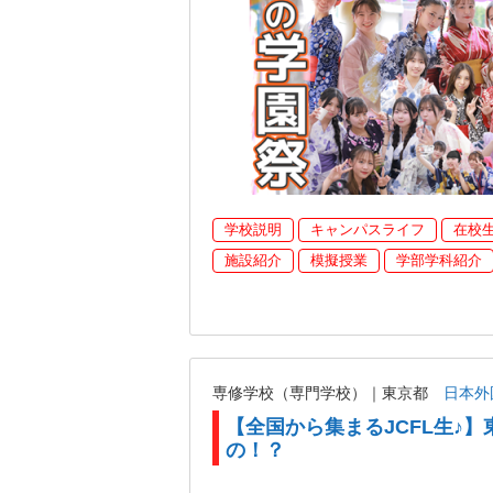
学校説明
キャンパスライフ
在校
施設紹介
模擬授業
学部学科紹介
専修学校（専門学校）｜東京都
日本外
【全国から集まるJCFL生♪】
の！？