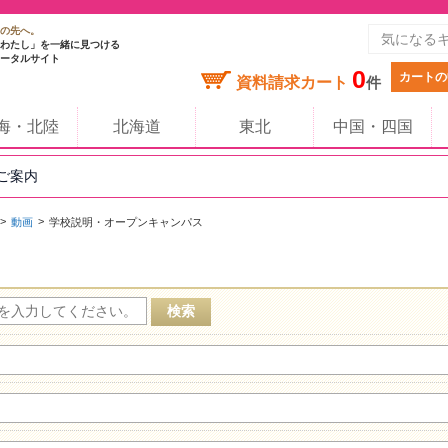
の先へ。
わたし」を一緒に見つける
ータルサイト
0
カートの
資料請求カート
件
海・北陸
北海道
東北
中国・四国
のご案内
動画
学校説明・オープンキャンパス