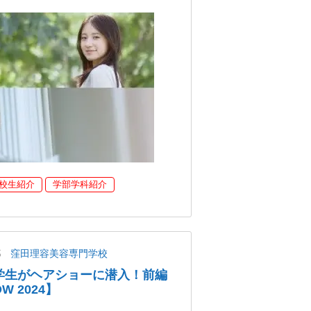
校生紹介
学部学科紹介
都
窪田理容美容専門学校
美容学生がヘアショーに潜入！前編
OW 2024】