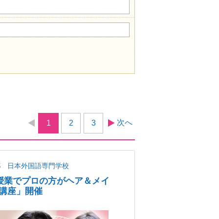
次へ
1
2
3
都
日本外国語専門学校
授業でプロの方がヘア＆メイ
講座」開催