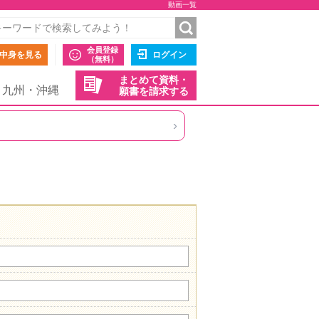
動画一覧
会員登録
中身を見る
ログイン
（無料）
まとめて資料・
九州・沖縄
願書を請求する
›