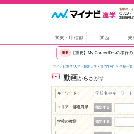
進学の、そ
なりたい「
進路情報ポ
関東・甲信越
関西
東
【重要】My CareerIDへの移行
重要
マイナビ進学(大学・短期大学・専門学校)
学校一覧
動画
からさがす
キーワード
エリア・都道府県
指定する
学校の種類
指定する