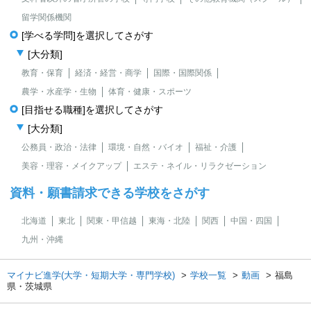
留学関係機関
[学べる学問]を選択してさがす
[大分類]
教育・保育
経済・経営・商学
国際・国際関係
農学・水産学・生物
体育・健康・スポーツ
[目指せる職種]を選択してさがす
[大分類]
公務員・政治・法律
環境・自然・バイオ
福祉・介護
美容・理容・メイクアップ
エステ・ネイル・リラクゼーション
資料・願書請求できる学校をさがす
北海道
東北
関東・甲信越
東海・北陸
関西
中国・四国
九州・沖縄
マイナビ進学(大学・短期大学・専門学校)
学校一覧
動画
福島
県・茨城県