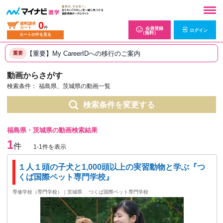
0
資料請求
カート
件
会員登録
ログイン
（無料）
カートの中を見る
【重要】My CareerIDへの移行のご案内
重要
動画からさがす
検索条件：
福島県、茨城県の動画一覧
検索条件を変更する
福島県・茨城県の動画検索結果
1
件
1-1件を表示
１人１頭の子犬と1,000頭以上の実習動物と学ぶ『つ
くば国際ペット専門学校』
専修学校（専門学校）｜茨城県
つくば国際ペット専門学校