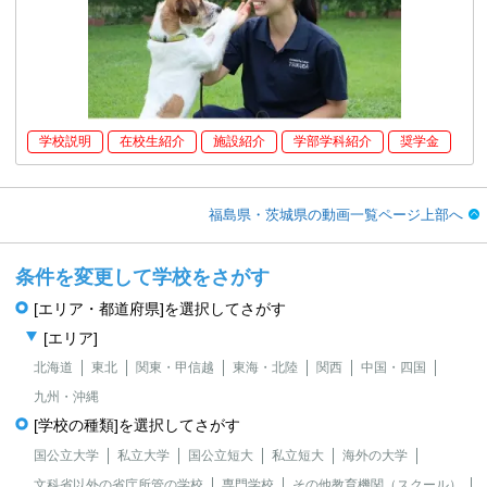
学校説明
在校生紹介
施設紹介
学部学科紹介
奨学金
福島県・茨城県の動画一覧ページ上部へ
条件を変更して学校をさがす
[エリア・都道府県]を選択してさがす
[エリア]
北海道
東北
関東・甲信越
東海・北陸
関西
中国・四国
九州・沖縄
[学校の種類]を選択してさがす
国公立大学
私立大学
国公立短大
私立短大
海外の大学
文科省以外の省庁所管の学校
専門学校
その他教育機関（スクール）