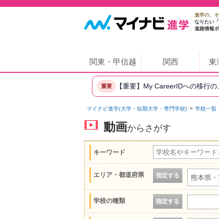
進学の、そ
なりたい「
進路情報ポ
関東・甲信越
関西
東
【重要】My CareerIDへの移行
重要
マイナビ進学(大学・短期大学・専門学校)
学校一覧
動画
からさがす
キーワード
エリア・都道府県
指定する
熊本県・
学校の種類
指定する