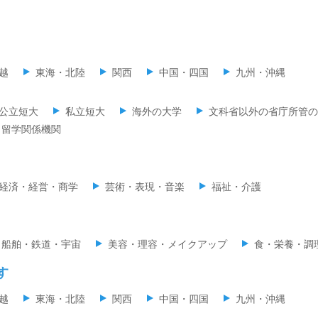
越
東海・北陸
関西
中国・四国
九州・沖縄
公立短大
私立短大
海外の大学
文科省以外の省庁所管の
留学関係機関
経済・経営・商学
芸術・表現・音楽
福祉・介護
・船舶・鉄道・宇宙
美容・理容・メイクアップ
食・栄養・調
す
越
東海・北陸
関西
中国・四国
九州・沖縄