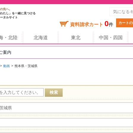
の先へ。
わたし」を一緒に見つける
ータルサイト
0
カートの
資料請求カート
件
海・北陸
北海道
東北
中国・四国
のご案内
動画
熊本県・茨城県
茨城県