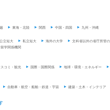
越
東海・北陸
関西
中国・四国
九州・沖縄
公立短大
私立短大
海外の大学
文科省以外の省庁所管の
留学関係機関
マスコミ・観光
国際・国際関係
地球・環境・エネルギー
自動車・航空・船舶・鉄道・宇宙
建築・土木・インテリア
す