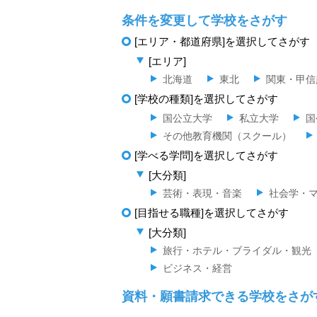
条件を変更して学校をさがす
[エリア・都道府県]を選択してさがす
[エリア]
北海道
東北
関東・甲信
[学校の種類]を選択してさがす
国公立大学
私立大学
国
その他教育機関（スクール）
[学べる学問]を選択してさがす
[大分類]
芸術・表現・音楽
社会学・
[目指せる職種]を選択してさがす
[大分類]
旅行・ホテル・ブライダル・観光
ビジネス・経営
資料・願書請求できる学校をさが