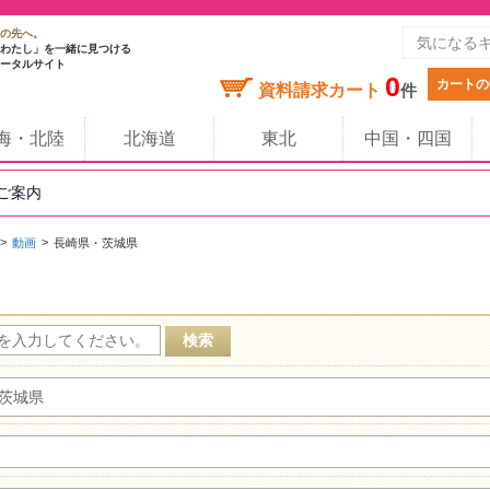
の先へ。
わたし」を一緒に見つける
ータルサイト
0
カートの
資料請求カート
件
海・北陸
北海道
東北
中国・四国
のご案内
動画
長崎県・茨城県
茨城県