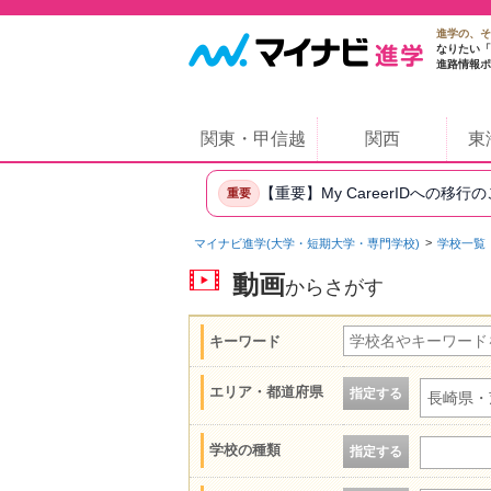
進学の、そ
なりたい「
進路情報ポ
関東・甲信越
関西
東
【重要】My CareerIDへの移行
重要
マイナビ進学(大学・短期大学・専門学校)
学校一覧
動画
からさがす
キーワード
エリア・都道府県
指定する
長崎県・
学校の種類
指定する