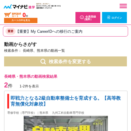
0
資料請求
カート
件
会員登録
ログイン
（無料）
カートの中を見る
【重要】My CareerIDへの移行のご案内
重要
動画からさがす
検索条件：
長崎県、熊本県の動画一覧
検索条件を変更する
長崎県・熊本県の動画検索結果
2
件
1-2件を表示
即戦力となる2級自動車整備士を育成する。【高等教
育無償化対象校】
専修学校（専門学校）｜熊本県
九州工科自動車専門学校