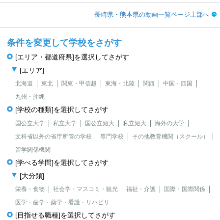
長崎県・熊本県の動画一覧ページ上部へ
条件を変更して学校をさがす
[エリア・都道府県]を選択してさがす
[エリア]
北海道
東北
関東・甲信越
東海・北陸
関西
中国・四国
九州・沖縄
[学校の種類]を選択してさがす
国公立大学
私立大学
国公立短大
私立短大
海外の大学
文科省以外の省庁所管の学校
専門学校
その他教育機関（スクール）
留学関係機関
[学べる学問]を選択してさがす
[大分類]
栄養・食物
社会学・マスコミ・観光
福祉・介護
国際・国際関係
医学・歯学・薬学・看護・リハビリ
[目指せる職種]を選択してさがす