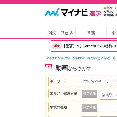
進学の、そ
なりたい「
進路情報ポ
関東・甲信越
関西
東
【重要】My CareerIDへの移行
重要
マイナビ進学(大学・短期大学・専門学校)
学校一覧
動画
からさがす
キーワード
エリア・都道府県
指定する
福岡県・
学校の種類
指定する