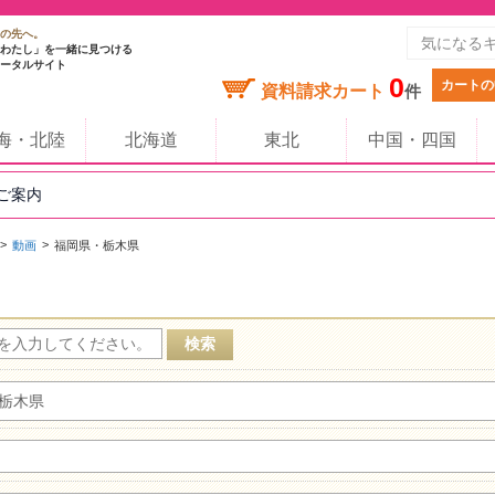
の先へ。
わたし」を一緒に見つける
ータルサイト
0
カートの
資料請求カート
件
海・北陸
北海道
東北
中国・四国
のご案内
動画
福岡県・栃木県
栃木県