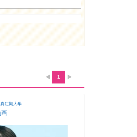
1
愛真短期大学
動画