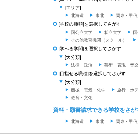
[エリア]
北海道
東北
関東・甲信
[学校の種類]を選択してさがす
国公立大学
私立大学
国
その他教育機関（スクール）
[学べる学問]を選択してさがす
[大分類]
法律・政治
芸術・表現・音
[目指せる職種]を選択してさがす
[大分類]
機械・電気・化学
旅行・ホ
教育・文化
資料・願書請求できる学校をさが
北海道
東北
関東・甲信