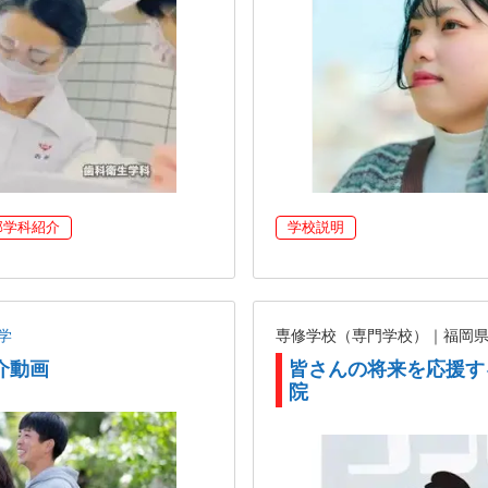
部学科紹介
学校説明
学
専修学校（専門学校）｜福岡
介動画
皆さんの将来を応援す
院