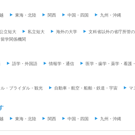
越
東海・北陸
関西
中国・四国
九州・沖縄
公立短大
私立短大
海外の大学
文科省以外の省庁所管の
留学関係機関
楽
語学・外国語
情報学・通信
医学・歯学・薬学・看護
テル・ブライダル・観光
自動車・航空・船舶・鉄道・宇宙
マ
す
越
東海・北陸
関西
中国・四国
九州・沖縄