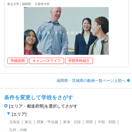
私立大学｜福岡県
久留米大学
学校説明
キャンパスライフ
学部学科紹介
福岡県・茨城県の動画一覧ページ上部へ
条件を変更して学校をさがす
[エリア・都道府県]を選択してさがす
[エリア]
北海道
東北
関東・甲信越
東海・北陸
関西
中国・四国
九州・沖縄