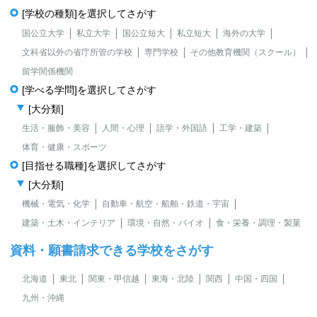
[学校の種類]を選択してさがす
国公立大学
私立大学
国公立短大
私立短大
海外の大学
文科省以外の省庁所管の学校
専門学校
その他教育機関（スクール）
留学関係機関
[学べる学問]を選択してさがす
[大分類]
生活・服飾・美容
人間・心理
語学・外国語
工学・建築
体育・健康・スポーツ
[目指せる職種]を選択してさがす
[大分類]
機械・電気・化学
自動車・航空・船舶・鉄道・宇宙
建築・土木・インテリア
環境・自然・バイオ
食・栄養・調理・製菓
資料・願書請求できる学校をさがす
北海道
東北
関東・甲信越
東海・北陸
関西
中国・四国
九州・沖縄