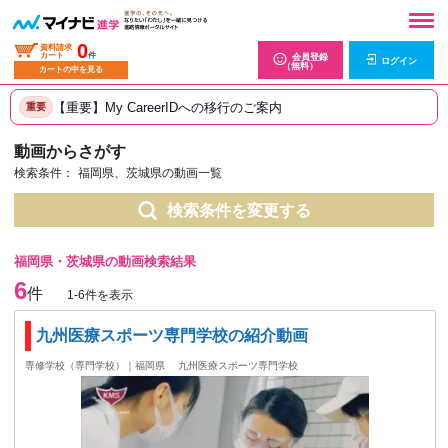
0
資料請求
カート
件
会員登録
ログイン
（無料）
カートの中を見る
【重要】My CareerIDへの移行のご案内
重要
動画からさがす
検索条件：
福岡県、茨城県の動画一覧
検索条件を変更する
福岡県・茨城県の動画検索結果
6
件
1-6件を表示
九州医療スポーツ専門学校の紹介動画
専修学校（専門学校）｜福岡県
九州医療スポーツ専門学校