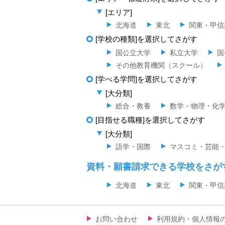
[エリア]
北海道
東北
関東・甲信
[学校の種類]を選択してさがす
国公立大学
私立大学
国
その他教育機関（スクール）
[学べる学問]を選択してさがす
[大分類]
総合・教養
数学・物理・化
[目指せる職種]を選択してさがす
[大分類]
語学・国際
マスコミ・芸能
資料・願書請求できる学校をさが
北海道
東北
関東・甲信
お問い合わせ
利用規約・個人情報