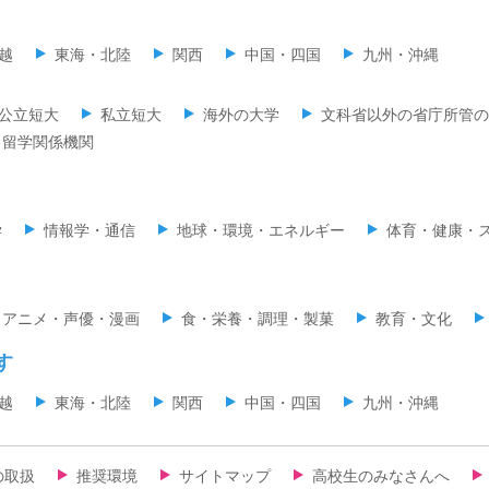
越
東海・北陸
関西
中国・四国
九州・沖縄
公立短大
私立短大
海外の大学
文科省以外の省庁所管の
留学関係機関
学
情報学・通信
地球・環境・エネルギー
体育・健康・
・アニメ・声優・漫画
食・栄養・調理・製菓
教育・文化
す
越
東海・北陸
関西
中国・四国
九州・沖縄
の取扱
推奨環境
サイトマップ
高校生のみなさんへ