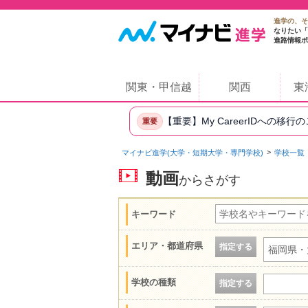
進学の、そ
なりたい「
進路情報ポ
関東・甲信越
関西
東
【重要】My CareerIDへの移行
重要
マイナビ進学(大学・短期大学・専門学校)
学校一覧
動画
からさがす
キーワード
エリア・都道府県
指定する
福岡県・
学校の種類
指定する