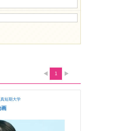
1
愛真短期大学
動画