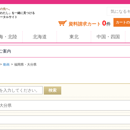
の先へ。
わたし」を一緒に見つける
ータルサイト
0
カートの
資料請求カート
件
海・北陸
北海道
東北
中国・四国
のご案内
動画
福岡県・大分県
大分県