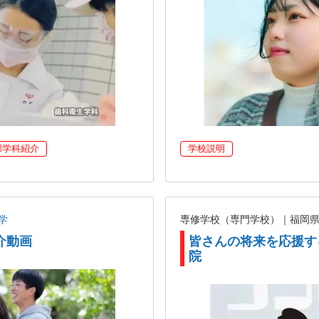
部学科紹介
学校説明
学
専修学校（専門学校）｜福岡
介動画
皆さんの将来を応援す
院