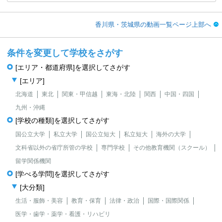
香川県・茨城県の動画一覧ページ上部へ
条件を変更して学校をさがす
[エリア・都道府県]を選択してさがす
[エリア]
北海道
東北
関東・甲信越
東海・北陸
関西
中国・四国
九州・沖縄
[学校の種類]を選択してさがす
国公立大学
私立大学
国公立短大
私立短大
海外の大学
文科省以外の省庁所管の学校
専門学校
その他教育機関（スクール）
留学関係機関
[学べる学問]を選択してさがす
[大分類]
生活・服飾・美容
教育・保育
法律・政治
国際・国際関係
医学・歯学・薬学・看護・リハビリ