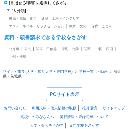
[目指せる職種]を選択してさがす
[大分類]
機械・電気・化学
建築・土木・インテリア
エステ・ネイル・リラクゼーション
教育・文化
保育・こども
資料・願書請求できる学校をさがす
北海道
東北
関東・甲信越
東海・北陸
関西
中国・四国
九州・沖縄
マイナビ進学(大学・短期大学・専門学校)
学校一覧
動画
香川
県・茨城県
PCサイト表示
お問い合わせ
利用規約・個人情報の取扱
推奨環境
サイトマップ
高校生のみなさんへ
掲載情報・登録商標について
大学・短大をさがす
専門学校をさがす