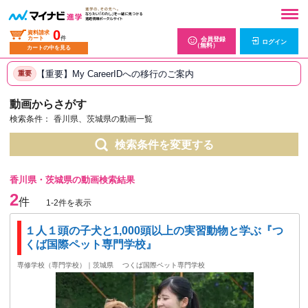
0
資料請求
カート
件
会員登録
ログイン
（無料）
カートの中を見る
【重要】My CareerIDへの移行のご案内
重要
動画からさがす
検索条件：
香川県、茨城県の動画一覧
検索条件を変更する
香川県・茨城県の動画検索結果
2
件
1-2件を表示
１人１頭の子犬と1,000頭以上の実習動物と学ぶ『つ
くば国際ペット専門学校』
専修学校（専門学校）｜茨城県
つくば国際ペット専門学校