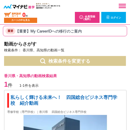
0
資料請求
カート
件
会員登録
ログイン
（無料）
カートの中を見る
【重要】My CareerIDへの移行のご案内
重要
動画からさがす
検索条件：
香川県、高知県の動画一覧
検索条件を変更する
香川県・高知県の動画検索結果
1
件
1-1件を表示
私らしく輝ける未来へ！ 四国総合ビジネス専門学
校 紹介動画
専修学校（専門学校）｜香川県
四国総合ビジネス専門学校