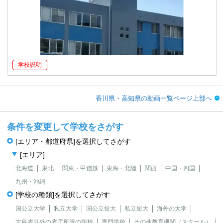
学校説明
香川県・高知県の動画一覧ページ上部へ
条件を変更して学校をさがす
[エリア・都道府県]を選択してさがす
[エリア]
北海道
東北
関東・甲信越
東海・北陸
関西
中国・四国
九州・沖縄
[学校の種類]を選択してさがす
国公立大学
私立大学
国公立短大
私立短大
海外の大学
文科省以外の省庁所管の学校
専門学校
その他教育機関（スクール）