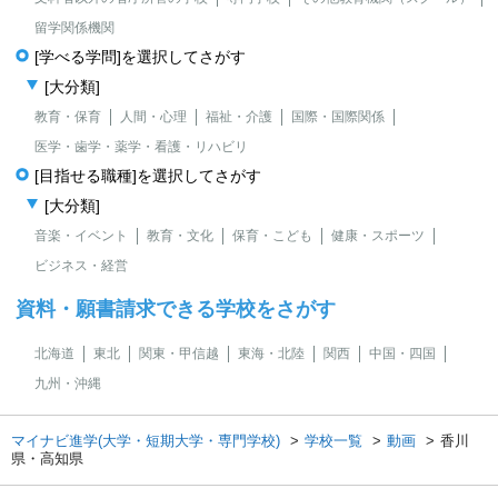
留学関係機関
[学べる学問]を選択してさがす
[大分類]
教育・保育
人間・心理
福祉・介護
国際・国際関係
医学・歯学・薬学・看護・リハビリ
[目指せる職種]を選択してさがす
[大分類]
音楽・イベント
教育・文化
保育・こども
健康・スポーツ
ビジネス・経営
資料・願書請求できる学校をさがす
北海道
東北
関東・甲信越
東海・北陸
関西
中国・四国
九州・沖縄
マイナビ進学(大学・短期大学・専門学校)
学校一覧
動画
香川
県・高知県