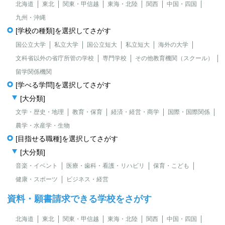
北海道
東北
関東・甲信越
東海・北陸
関西
中国・四国
九州・沖縄
[学校の種類]を選択してさがす
国公立大学
私立大学
国公立短大
私立短大
海外の大学
文科省以外の省庁所管の学校
専門学校
その他教育機関（スクール）
留学関係機関
[学べる学問]を選択してさがす
[大分類]
文学・歴史・地理
教育・保育
経済・経営・商学
国際・国際関係
農学・水産学・生物
[目指せる職種]を選択してさがす
[大分類]
音楽・イベント
医療・歯科・看護・リハビリ
保育・こども
健康・スポーツ
ビジネス・経営
資料・願書請求できる学校をさがす
北海道
東北
関東・甲信越
東海・北陸
関西
中国・四国