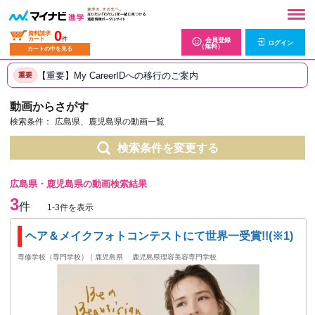
0
資料請求
カート
件
会員登録
ログイン
（無料）
カートの中を見る
【重要】My CareerIDへの移行のご案内
重要
動画からさがす
検索条件：
広島県、鹿児島県の動画一覧
検索条件を変更する
広島県・鹿児島県の動画検索結果
3
件
1-3件を表示
ヘア＆メイクフォトコンテストにて世界一受賞!!(※1)
専修学校（専門学校）｜鹿児島県
鹿児島県理容美容専門学校