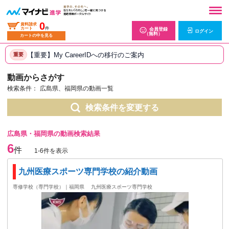
0
資料請求
カート
件
会員登録
ログイン
（無料）
カートの中を見る
【重要】My CareerIDへの移行のご案内
重要
動画からさがす
検索条件：
広島県、福岡県の動画一覧
検索条件を変更する
広島県・福岡県の動画検索結果
6
件
1-6件を表示
九州医療スポーツ専門学校の紹介動画
専修学校（専門学校）｜福岡県
九州医療スポーツ専門学校