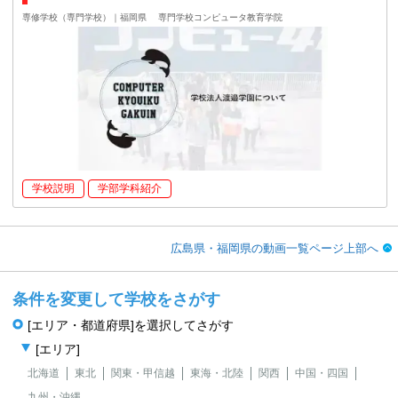
専修学校（専門学校）｜福岡県
専門学校コンピュータ教育学院
学校説明
学部学科紹介
広島県・福岡県の動画一覧ページ上部へ
条件を変更して学校をさがす
[エリア・都道府県]を選択してさがす
[エリア]
北海道
東北
関東・甲信越
東海・北陸
関西
中国・四国
九州・沖縄