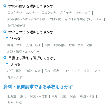
[学校の種類]を選択してさがす
国公立大学
私立大学
国公立短大
私立短大
海外の大学
文科省以外の省庁所管の学校
専門学校
その他教育機関（スクール）
留学関係機関
[学べる学問]を選択してさがす
[大分類]
教育・保育
人間・心理
国際・国際関係
数学・物理・化学
地球・環境・エネルギー
[目指せる職種]を選択してさがす
[大分類]
語学・国際
福祉・介護
美容・理容・メイクアップ
保育・こども
健康・スポーツ
資料・願書請求できる学校をさがす
北海道
東北
関東・甲信越
東海・北陸
関西
中国・四国
九州・沖縄