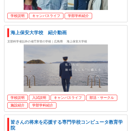
学校説明
キャンパスライフ
学部学科紹介
海上保安大学校 紹介動画
文部科学省以外の省庁所管の学校｜広島県
海上保安大学校
学校説明
入試説明
キャンパスライフ
部活・サークル
施設紹介
学部学科紹介
皆さんの将来を応援する専門学校コンピュータ教育学
院