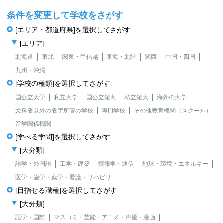
条件を変更して学校をさがす
[エリア・都道府県]を選択してさがす
[エリア]
北海道
東北
関東・甲信越
東海・北陸
関西
中国・四国
九州・沖縄
[学校の種類]を選択してさがす
国公立大学
私立大学
国公立短大
私立短大
海外の大学
文科省以外の省庁所管の学校
専門学校
その他教育機関（スクール）
留学関係機関
[学べる学問]を選択してさがす
[大分類]
語学・外国語
工学・建築
情報学・通信
地球・環境・エネルギー
医学・歯学・薬学・看護・リハビリ
[目指せる職種]を選択してさがす
[大分類]
語学・国際
マスコミ・芸能・アニメ・声優・漫画