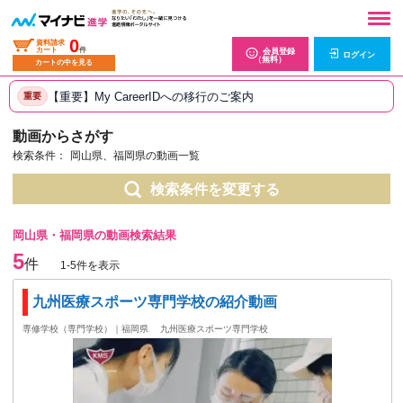
0
資料請求
カート
件
会員登録
ログイン
（無料）
カートの中を見る
【重要】My CareerIDへの移行のご案内
重要
動画からさがす
検索条件：
岡山県、福岡県の動画一覧
検索条件を変更する
岡山県・福岡県の動画検索結果
5
件
1-5件を表示
九州医療スポーツ専門学校の紹介動画
専修学校（専門学校）｜福岡県
九州医療スポーツ専門学校