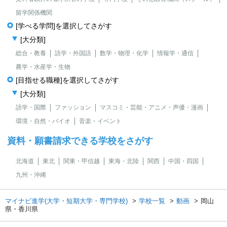
留学関係機関
[学べる学問]を選択してさがす
[大分類]
総合・教養
語学・外国語
数学・物理・化学
情報学・通信
農学・水産学・生物
[目指せる職種]を選択してさがす
[大分類]
語学・国際
ファッション
マスコミ・芸能・アニメ・声優・漫画
環境・自然・バイオ
音楽・イベント
資料・願書請求できる学校をさがす
北海道
東北
関東・甲信越
東海・北陸
関西
中国・四国
九州・沖縄
マイナビ進学(大学・短期大学・専門学校)
学校一覧
動画
岡山
県・香川県