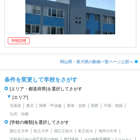
学校説明
岡山県・香川県の動画一覧ページ上部へ
条件を変更して学校をさがす
[エリア・都道府県]を選択してさがす
[エリア]
北海道
東北
関東・甲信越
東海・北陸
関西
中国・四国
九州・沖縄
[学校の種類]を選択してさがす
国公立大学
私立大学
国公立短大
私立短大
海外の大学
文科省以外の省庁所管の学校
専門学校
その他教育機関（スクール）