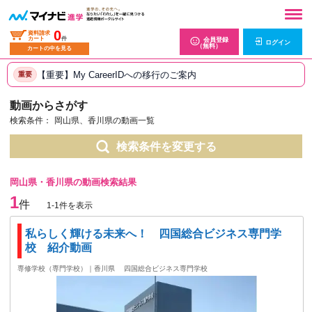
0
資料請求
カート
件
会員登録
ログイン
（無料）
カートの中を見る
【重要】My CareerIDへの移行のご案内
重要
動画からさがす
検索条件：
岡山県、香川県の動画一覧
検索条件を変更する
岡山県・香川県の動画検索結果
1
件
1-1件を表示
私らしく輝ける未来へ！ 四国総合ビジネス専門学
校 紹介動画
専修学校（専門学校）｜香川県
四国総合ビジネス専門学校