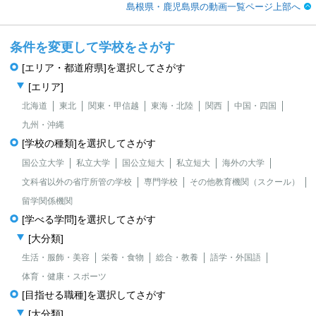
島根県・鹿児島県の動画一覧ページ上部へ
条件を変更して学校をさがす
[エリア・都道府県]を選択してさがす
[エリア]
北海道
東北
関東・甲信越
東海・北陸
関西
中国・四国
九州・沖縄
[学校の種類]を選択してさがす
国公立大学
私立大学
国公立短大
私立短大
海外の大学
文科省以外の省庁所管の学校
専門学校
その他教育機関（スクール）
留学関係機関
[学べる学問]を選択してさがす
[大分類]
生活・服飾・美容
栄養・食物
総合・教養
語学・外国語
体育・健康・スポーツ
[目指せる職種]を選択してさがす
[大分類]