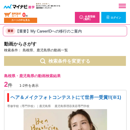
0
資料請求
カート
件
会員登録
ログイン
（無料）
カートの中を見る
【重要】My CareerIDへの移行のご案内
重要
動画からさがす
検索条件：
島根県、鹿児島県の動画一覧
検索条件を変更する
島根県・鹿児島県の動画検索結果
2
件
1-2件を表示
ヘア＆メイクフォトコンテストにて世界一受賞!!(※1)
専修学校（専門学校）｜鹿児島県
鹿児島県理容美容専門学校