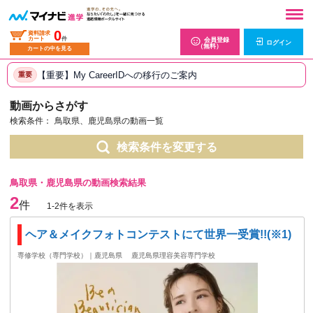
0
資料請求
カート
件
会員登録
ログイン
（無料）
カートの中を見る
【重要】My CareerIDへの移行のご案内
重要
動画からさがす
検索条件：
鳥取県、鹿児島県の動画一覧
検索条件を変更する
鳥取県・鹿児島県の動画検索結果
2
件
1-2件を表示
ヘア＆メイクフォトコンテストにて世界一受賞!!(※1)
専修学校（専門学校）｜鹿児島県
鹿児島県理容美容専門学校