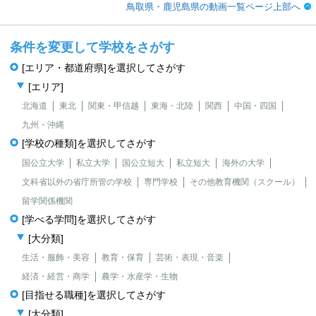
鳥取県・鹿児島県の動画一覧ページ上部へ
条件を変更して学校をさがす
[エリア・都道府県]を選択してさがす
[エリア]
北海道
東北
関東・甲信越
東海・北陸
関西
中国・四国
九州・沖縄
[学校の種類]を選択してさがす
国公立大学
私立大学
国公立短大
私立短大
海外の大学
文科省以外の省庁所管の学校
専門学校
その他教育機関（スクール）
留学関係機関
[学べる学問]を選択してさがす
[大分類]
生活・服飾・美容
教育・保育
芸術・表現・音楽
経済・経営・商学
農学・水産学・生物
[目指せる職種]を選択してさがす
[大分類]