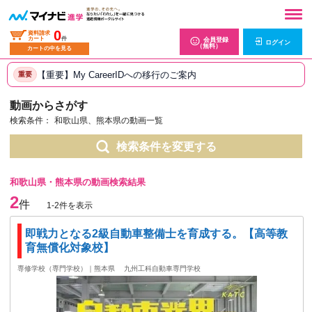
0
資料請求
カート
件
会員登録
ログイン
（無料）
カートの中を見る
【重要】My CareerIDへの移行のご案内
重要
動画からさがす
検索条件：
和歌山県、熊本県の動画一覧
検索条件を変更する
和歌山県・熊本県の動画検索結果
2
件
1-2件を表示
即戦力となる2級自動車整備士を育成する。【高等教
育無償化対象校】
専修学校（専門学校）｜熊本県
九州工科自動車専門学校