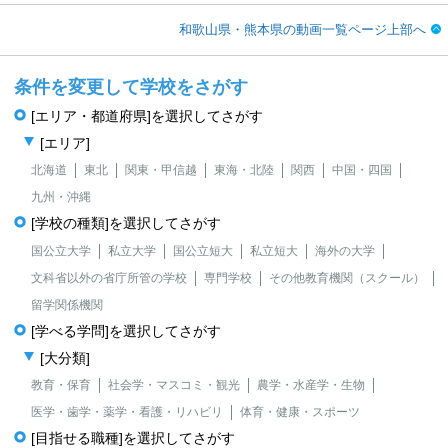
和歌山県・熊本県の動画一覧ページ上部へ
条件を変更して学校をさがす
[エリア・都道府県]を選択してさがす
[エリア]
北海道
東北
関東・甲信越
東海・北陸
関西
中国・四国
九州・沖縄
[学校の種類]を選択してさがす
国公立大学
私立大学
国公立短大
私立短大
海外の大学
文科省以外の省庁所管の学校
専門学校
その他教育機関（スクール）
留学関係機関
[学べる学問]を選択してさがす
[大分類]
教育・保育
社会学・マスコミ・観光
農学・水産学・生物
医学・歯学・薬学・看護・リハビリ
体育・健康・スポーツ
[目指せる職種]を選択してさがす