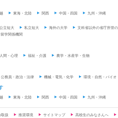
越
東海・北陸
関西
中国・四国
九州・沖縄
公立短大
私立短大
海外の大学
文科省以外の省庁所管の
留学関係機関
人間・心理
福祉・介護
農学・水産学・生物
公務員・政治・法律
機械・電気・化学
環境・自然・バイオ
す
越
東海・北陸
関西
中国・四国
九州・沖縄
の取扱
推奨環境
サイトマップ
高校生のみなさんへ