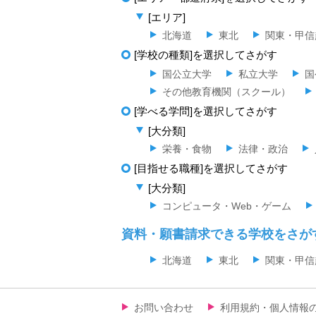
[エリア]
北海道
東北
関東・甲信
[学校の種類]を選択してさがす
国公立大学
私立大学
国
その他教育機関（スクール）
[学べる学問]を選択してさがす
[大分類]
栄養・食物
法律・政治
[目指せる職種]を選択してさがす
[大分類]
コンピュータ・Web・ゲーム
資料・願書請求できる学校をさが
北海道
東北
関東・甲信
お問い合わせ
利用規約・個人情報