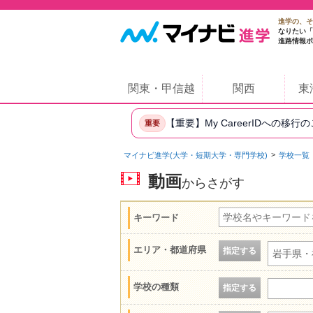
進学の、そ
なりたい「
進路情報ポ
関東・甲信越
関西
東
【重要】My CareerIDへの移行
重要
マイナビ進学(大学・短期大学・専門学校)
学校一覧
動画
からさがす
キーワード
エリア・都道府県
指定する
岩手県・
学校の種類
指定する