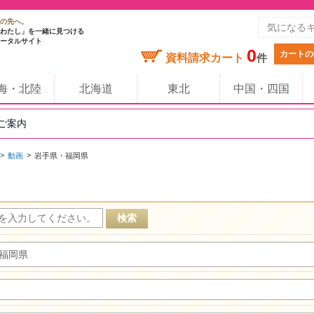
の先へ。
わたし」を一緒に見つける
ータルサイト
0
カートの
資料請求カート
件
海・北陸
北海道
東北
中国・四国
のご案内
動画
岩手県・福岡県
福岡県