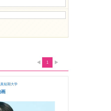
1
愛真短期大学
動画