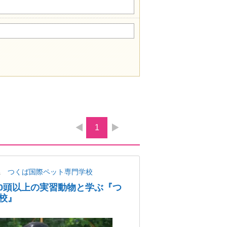
1
県
つくば国際ペット専門学校
00頭以上の実習動物と学ぶ『つ
校』