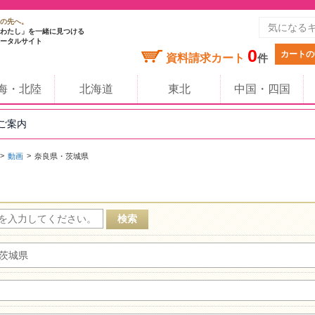
の先へ。
わたし」を一緒に見つける
ータルサイト
0
カートの
資料請求カート
件
海・北陸
北海道
東北
中国・四国
のご案内
動画
奈良県・茨城県
茨城県