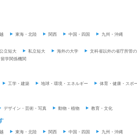
越
東海・北陸
関西
中国・四国
九州・沖縄
公立短大
私立短大
海外の大学
文科省以外の省庁所管の
留学関係機関
工学・建築
地球・環境・エネルギー
体育・健康・スポ
デザイン・芸術・写真
動物・植物
教育・文化
す
越
東海・北陸
関西
中国・四国
九州・沖縄