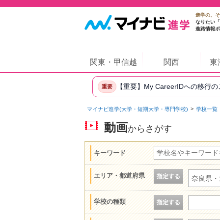
進学の、そ
なりたい「
進路情報ポ
関東・甲信越
関西
東
【重要】My CareerIDへの移行
重要
マイナビ進学(大学・短期大学・専門学校)
学校一覧
動画
からさがす
キーワード
エリア・都道府県
指定する
奈良県・
学校の種類
指定する