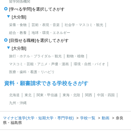
留学関係機関
[学べる学問]を選択してさがす
[大分類]
栄養・食物
芸術・表現・音楽
社会学・マスコミ・観光
総合・教養
地球・環境・エネルギー
[目指せる職種]を選択してさがす
[大分類]
旅行・ホテル・ブライダル・観光
動物・植物
マスコミ・芸能・アニメ・声優・漫画
環境・自然・バイオ
医療・歯科・看護・リハビリ
資料・願書請求できる学校をさがす
北海道
東北
関東・甲信越
東海・北陸
関西
中国・四国
九州・沖縄
マイナビ進学(大学・短期大学・専門学校)
学校一覧
動画
奈良
県・福島県