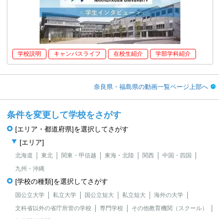
学校説明
キャンパスライフ
在校生紹介
学部学科紹介
奈良県・福島県の動画一覧ページ上部へ
条件を変更して学校をさがす
[エリア・都道府県]を選択してさがす
[エリア]
北海道
東北
関東・甲信越
東海・北陸
関西
中国・四国
九州・沖縄
[学校の種類]を選択してさがす
国公立大学
私立大学
国公立短大
私立短大
海外の大学
文科省以外の省庁所管の学校
専門学校
その他教育機関（スクール）