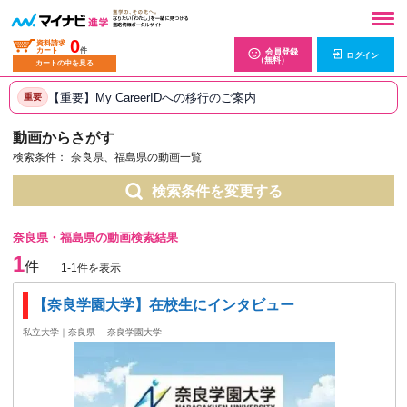
0
資料請求
カート
件
会員登録
ログイン
（無料）
カートの中を見る
【重要】My CareerIDへの移行のご案内
重要
動画からさがす
検索条件：
奈良県、福島県の動画一覧
検索条件を変更する
奈良県・福島県の動画検索結果
1
件
1-1件を表示
【奈良学園大学】在校生にインタビュー
私立大学｜奈良県
奈良学園大学