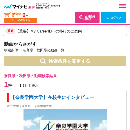
0
資料請求
カート
件
会員登録
ログイン
（無料）
カートの中を見る
【重要】My CareerIDへの移行のご案内
重要
動画からさがす
検索条件：
奈良県、秋田県の動画一覧
検索条件を変更する
奈良県・秋田県の動画検索結果
1
件
1-1件を表示
【奈良学園大学】在校生にインタビュー
私立大学｜奈良県
奈良学園大学