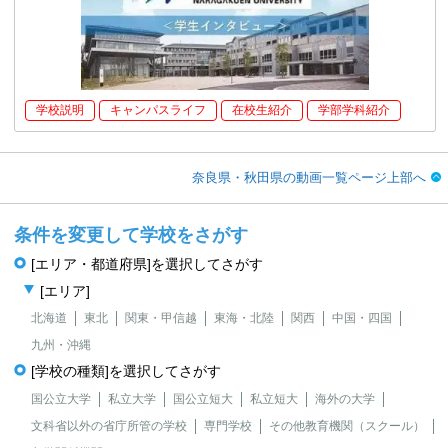
学校説明
キャンパスライフ
在校生紹介
学部学科紹介
奈良県・秋田県の動画一覧ページ上部へ
条件を変更して学校をさがす
[エリア・都道府県]を選択してさがす
[エリア]
北海道
東北
関東・甲信越
東海・北陸
関西
中国・四国
九州・沖縄
[学校の種類]を選択してさがす
国公立大学
私立大学
国公立短大
私立短大
海外の大学
文科省以外の省庁所管の学校
専門学校
その他教育機関（スクール）