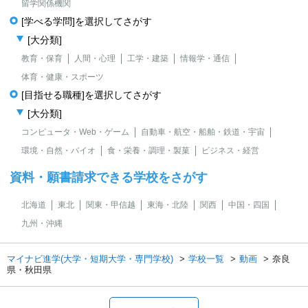
留学関係機関
[学べる学問]を選択してさがす
[大分類]
教育・保育
人間・心理
工学・建築
情報学・通信
体育・健康・スポーツ
[目指せる職種]を選択してさがす
[大分類]
コンピュータ・Web・ゲーム
自動車・航空・船舶・鉄道・宇宙
環境・自然・バイオ
食・栄養・調理・製菓
ビジネス・経営
資料・願書請求できる学校をさがす
北海道
東北
関東・甲信越
東海・北陸
関西
中国・四国
九州・沖縄
マイナビ進学(大学・短期大学・専門学校)
学校一覧
動画
奈良
県・秋田県