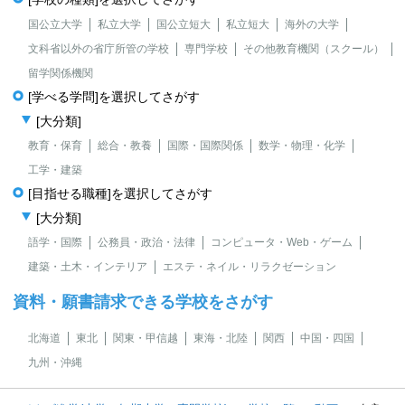
国公立大学
私立大学
国公立短大
私立短大
海外の大学
文科省以外の省庁所管の学校
専門学校
その他教育機関（スクール）
留学関係機関
[学べる学問]を選択してさがす
[大分類]
教育・保育
総合・教養
国際・国際関係
数学・物理・化学
工学・建築
[目指せる職種]を選択してさがす
[大分類]
語学・国際
公務員・政治・法律
コンピュータ・Web・ゲーム
建築・土木・インテリア
エステ・ネイル・リラクゼーション
資料・願書請求できる学校をさがす
北海道
東北
関東・甲信越
東海・北陸
関西
中国・四国
九州・沖縄