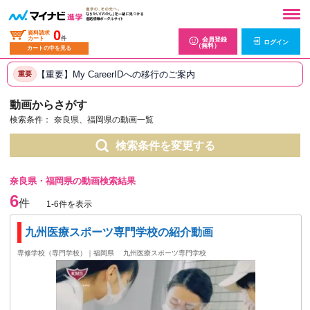
0
資料請求
カート
件
会員登録
ログイン
（無料）
カートの中を見る
【重要】My CareerIDへの移行のご案内
重要
動画からさがす
検索条件：
奈良県、福岡県の動画一覧
検索条件を変更する
奈良県・福岡県の動画検索結果
6
件
1-6件を表示
九州医療スポーツ専門学校の紹介動画
専修学校（専門学校）｜福岡県
九州医療スポーツ専門学校