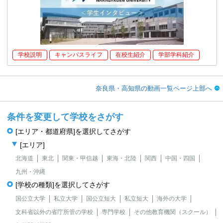
学校説明
キャンパスライフ
在校生紹介
学部学科紹介
奈良県・高知県の動画一覧ページ上部へ
条件を変更して学校をさがす
[エリア・都道府県]を選択してさがす
[エリア]
北海道
東北
関東・甲信越
東海・北陸
関西
中国・四国
九州・沖縄
[学校の種類]を選択してさがす
国公立大学
私立大学
国公立短大
私立短大
海外の大学
文科省以外の省庁所管の学校
専門学校
その他教育機関（スクール）