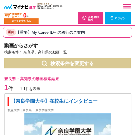
0
資料請求
カート
件
会員登録
ログイン
（無料）
カートの中を見る
【重要】My CareerIDへの移行のご案内
重要
動画からさがす
検索条件：
奈良県、高知県の動画一覧
検索条件を変更する
奈良県・高知県の動画検索結果
1
件
1-1件を表示
【奈良学園大学】在校生にインタビュー
私立大学｜奈良県
奈良学園大学