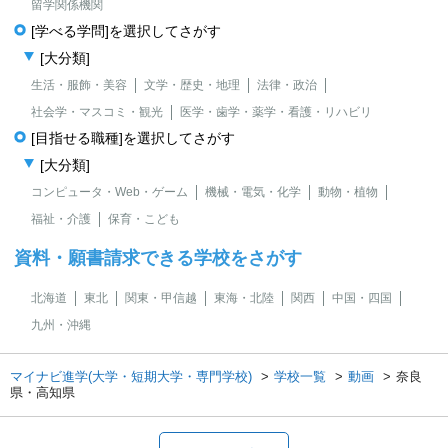
留学関係機関
[学べる学問]を選択してさがす
[大分類]
生活・服飾・美容
文学・歴史・地理
法律・政治
社会学・マスコミ・観光
医学・歯学・薬学・看護・リハビリ
[目指せる職種]を選択してさがす
[大分類]
コンピュータ・Web・ゲーム
機械・電気・化学
動物・植物
福祉・介護
保育・こども
資料・願書請求できる学校をさがす
北海道
東北
関東・甲信越
東海・北陸
関西
中国・四国
九州・沖縄
マイナビ進学(大学・短期大学・専門学校)
学校一覧
動画
奈良
県・高知県