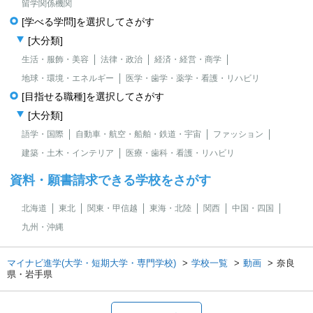
留学関係機関
[学べる学問]を選択してさがす
[大分類]
生活・服飾・美容
法律・政治
経済・経営・商学
地球・環境・エネルギー
医学・歯学・薬学・看護・リハビリ
[目指せる職種]を選択してさがす
[大分類]
語学・国際
自動車・航空・船舶・鉄道・宇宙
ファッション
建築・土木・インテリア
医療・歯科・看護・リハビリ
資料・願書請求できる学校をさがす
北海道
東北
関東・甲信越
東海・北陸
関西
中国・四国
九州・沖縄
マイナビ進学(大学・短期大学・専門学校)
学校一覧
動画
奈良
県・岩手県