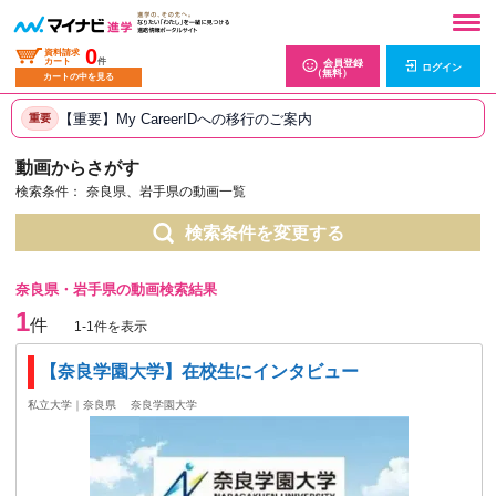
0
資料請求
カート
件
会員登録
ログイン
（無料）
カートの中を見る
【重要】My CareerIDへの移行のご案内
重要
動画からさがす
検索条件：
奈良県、岩手県の動画一覧
検索条件を変更する
奈良県・岩手県の動画検索結果
1
件
1-1件を表示
【奈良学園大学】在校生にインタビュー
私立大学｜奈良県
奈良学園大学