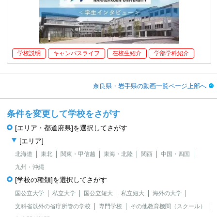
学校説明
キャンパスライフ
在校生紹介
学部学科紹介
奈良県・岩手県の動画一覧ページ上部へ
条件を変更して学校をさがす
[エリア・都道府県]を選択してさがす
[エリア]
北海道
東北
関東・甲信越
東海・北陸
関西
中国・四国
九州・沖縄
[学校の種類]を選択してさがす
国公立大学
私立大学
国公立短大
私立短大
海外の大学
文科省以外の省庁所管の学校
専門学校
その他教育機関（スクール）