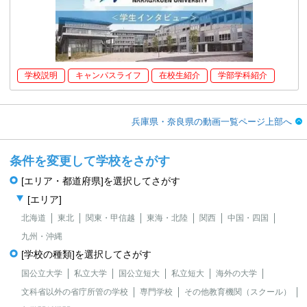
学校説明
キャンパスライフ
在校生紹介
学部学科紹介
兵庫県・奈良県の動画一覧ページ上部へ
条件を変更して学校をさがす
[エリア・都道府県]を選択してさがす
[エリア]
北海道
東北
関東・甲信越
東海・北陸
関西
中国・四国
九州・沖縄
[学校の種類]を選択してさがす
国公立大学
私立大学
国公立短大
私立短大
海外の大学
文科省以外の省庁所管の学校
専門学校
その他教育機関（スクール）