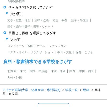
留学関係機関
[学べる学問]を選択してさがす
[大分類]
文学・歴史・地理
法律・政治
総合・教養
語学・外国語
医学・歯学・薬学・看護・リハビリ
[目指せる職種]を選択してさがす
[大分類]
コンピュータ・Web・ゲーム
ファッション
エステ・ネイル・リラクゼーション
教育・文化
保育・こども
資料・願書請求できる学校をさがす
北海道
東北
関東・甲信越
東海・北陸
関西
中国・四国
九州・沖縄
マイナビ進学(大学・短期大学・専門学校)
学校一覧
動画
兵庫
県・奈良県