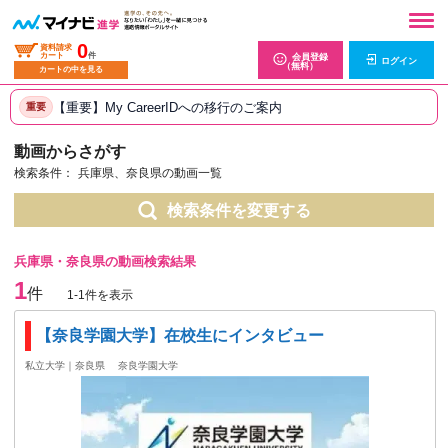
0
資料請求
カート
件
会員登録
ログイン
（無料）
カートの中を見る
【重要】My CareerIDへの移行のご案内
重要
動画からさがす
検索条件：
兵庫県、奈良県の動画一覧
検索条件を変更する
兵庫県・奈良県の動画検索結果
1
件
1-1件を表示
【奈良学園大学】在校生にインタビュー
私立大学｜奈良県
奈良学園大学