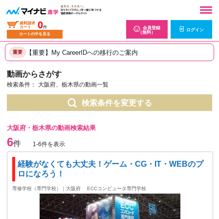
0
資料請求
カート
件
会員登録
ログイン
（無料）
カートの中を見る
【重要】My CareerIDへの移行のご案内
重要
動画からさがす
検索条件：
大阪府、栃木県の動画一覧
検索条件を変更する
大阪府・栃木県の動画検索結果
6
件
1-6件を表示
経験がなくても大丈夫！ゲーム・CG・IT・WEBのプ
ロになろう！
専修学校（専門学校）｜大阪府
ECCコンピュータ専門学校