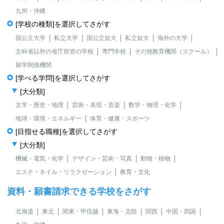
九州・沖縄
[学校の種類]を選択してさがす
国公立大学
私立大学
国公立短大
私立短大
海外の大学
文科省以外の省庁所管の学校
専門学校
その他教育機関（スクール）
留学関係機関
[学べる学問]を選択してさがす
[大分類]
文学・歴史・地理
芸術・表現・音楽
数学・物理・化学
地球・環境・エネルギー
体育・健康・スポーツ
[目指せる職種]を選択してさがす
[大分類]
機械・電気・化学
デザイン・芸術・写真
動物・植物
エステ・ネイル・リラクゼーション
教育・文化
資料・願書請求できる学校をさがす
北海道
東北
関東・甲信越
東海・北陸
関西
中国・四国