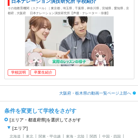
日本ナレーション演技研究所 学校紹介
その他教育機関（スクール）｜東京都 , 埼玉県 , 千葉県 , 神奈川県 , 宮城県 , 愛知県 , 京
都府 , 大阪府
日本ナレーション演技研究所【声優・ナレーター・俳優】
学校説明
卒業生紹介
大阪府・栃木県の動画一覧ページ上部へ
条件を変更して学校をさがす
[エリア・都道府県]を選択してさがす
[エリア]
北海道
東北
関東・甲信越
東海・北陸
関西
中国・四国